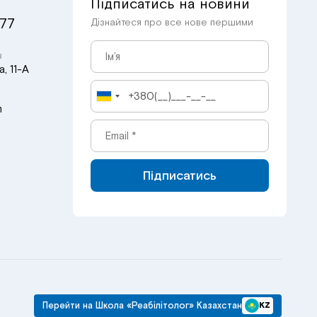
Підписатись на новини
 77
Дізнайтеся про все нове першими
в
, 11-А
m
Підписатись
Перейти на Школа «Реабілітолог» Казахстан
KZ