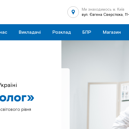
Ми знаходимось м. Київ
вул. Євгена Сверстюка, 11
нас
Викладачі
Розклад
БПР
Магазин
країні
в Україні
толог»
толог»
світового рівня
світового рівня