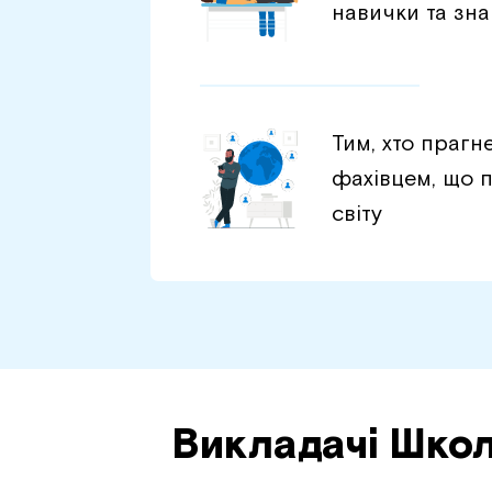
навички та зн
Тим, хто прагн
фахівцем, що п
світу
Викладачі Шко