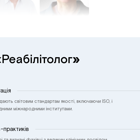
«
»
Реабілітолог
ація
ідають світовим стандартам якості, включаючи ISO, і
ідними міжнародними інститутами.
в-практиків
і та визнані фахівці з великим клінічним досвідом.