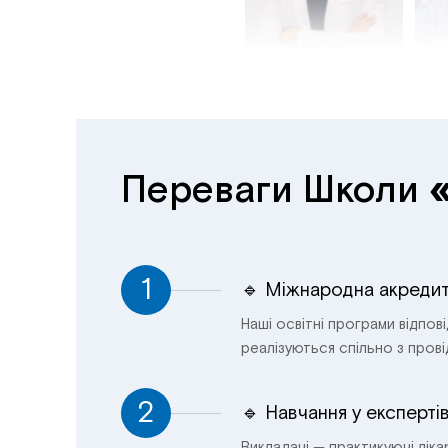
Переваги Школи
1
🔹 Міжнародна акредит
Наші освітні програми відпов
реалізуються спільно з пров
2
🔹 Навчання у експерті
Викладачі — практикуючі лікар