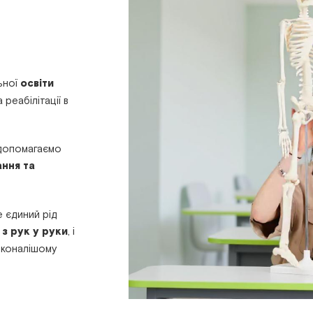
ьної
освіти
 реабілітації в
 допомагаємо
ання та
 єдиний рід
и
з рук у руки
, і
сконалішому