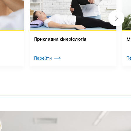
Прикладна кінезіологія
М
Перейти
П