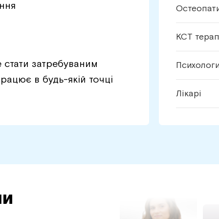
ання
Остеопат
КСТ тера
е стати затребуваним
Психолог
рацює в будь-якій точці
Лікарі
ли