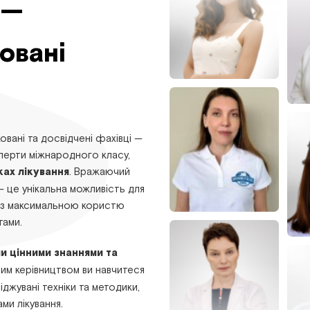
 —
овані
овані та досвідчені фахівці —
сперти міжнародного класу,
ках лікування
. Вражаючий
— це унікальна можливість для
лі з максимальною користю
тами.
ми цінними знаннями та
йним керівництвом ви навчитеся
джувані техніки та методики,
ми лікування.