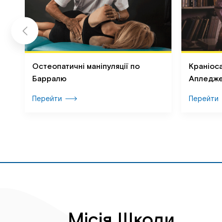
ої
Остеопатичні маніпуляції по
Краніоса
Барралю
Апледж
Перейти
Перейти
Місія Школи