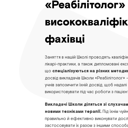
«Реабілітолог»
висококваліфік
фахівці
Заняття в нашій Школі проводять кваліфік
лікарі-практики, а також дипломовані ек
що
спеціалізуються на різних методи
досвід викладачів Школи «Реабілітолог» 
учнів запозичити їхній досвід, щоб нада
використовувати під час роботи з пацієн
Викладачі Школи діляться зі слухача
новими техніками терапії.
Під їхнім чу
правильно й ефективно виконувати дослі
застосовувати їх разом з іншими способа