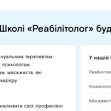
Школі «Реабілітолог» бу
ануальним терапевтам,
У нашій
, психологам,
м, масажиста, які
Реабіліто
кар’єру
Кінезіоло
Масажист
налювати свої професійні