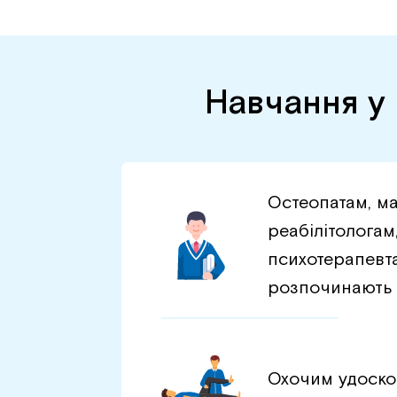
Навчання у 
Остеопатам, м
реабілітологам
психотерапевта
розпочинають 
Охочим удоско