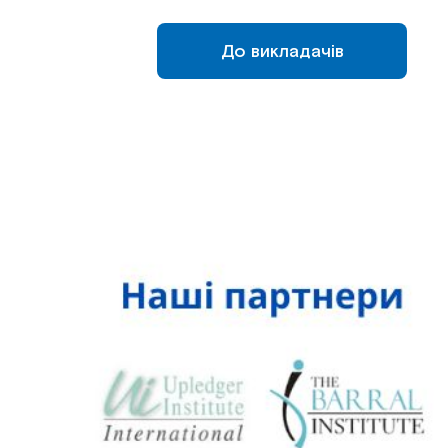
До викладачів