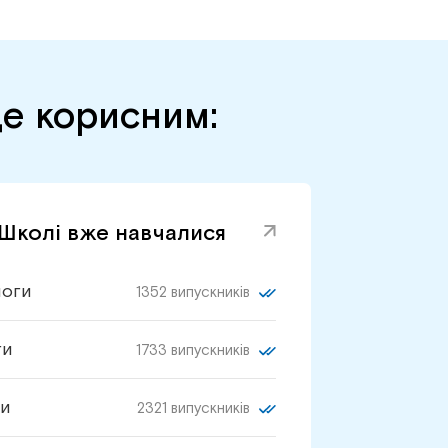
де корисним:
 Школі вже навчалися
логи
1352 випускників
ги
1733 випускників
и
2321 випускників