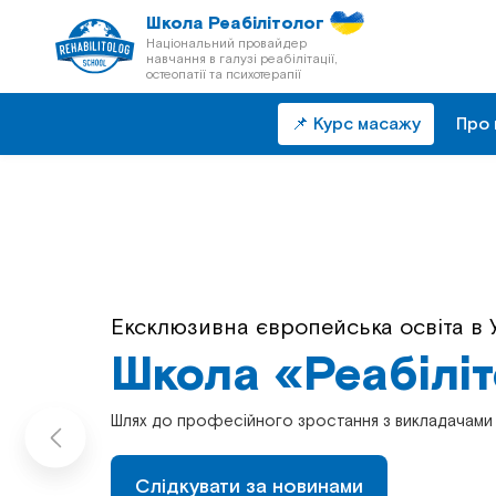
Школа Реабілітолог
Національний провайдер
навчання в галузі реабілітації,
остеопатії та психотерапії
📌 Курс масажу
Про 
Ексклюзивна європейська освіта в У
Безперервна післядипломна освіта 
Школа «Реабілі
Школа «Реабілі
Шлях до професійного зростання з викладачами 
Шлях до професійного зростання з викладачами 
Слідкувати за новинами