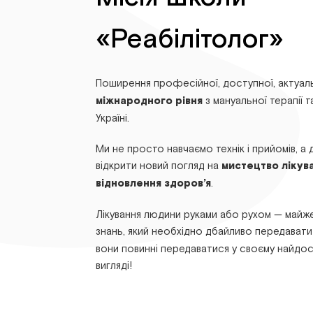
«Реабілітолог»
Поширення професійної, доступної, актуал
міжнародного рівня
з мануальної терапії та
Україні.
Ми не просто навчаємо технік і прийомів, а
відкрити новий погляд на
мистецтво лікув
відновлення здоров’я
.
Лікування людини руками або рухом — майже
знань, який необхідно дбайливо передават
вони повинні передаватися у своєму найдо
вигляді!