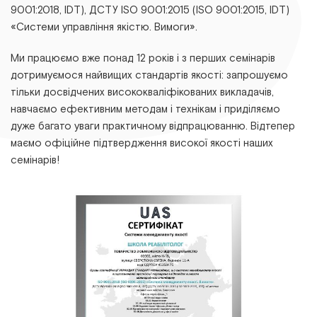
9001:2018, ІDТ), ДСТУ ІSО 9001:2015 (ІSО 9001:2015, ІDТ)
«Системи управління якістю. Вимоги».
Ми працюємо вже понад 12 років і з перших семінарів
дотримуємося найвищих стандартів якості: запрошуємо
тільки досвідчених висококваліфікованих викладачів,
навчаємо ефективним методам і технікам і приділяємо
дуже багато уваги практичному відпрацюванню. Відтепер
маємо офіційне підтвердження високої якості наших
семінарів!