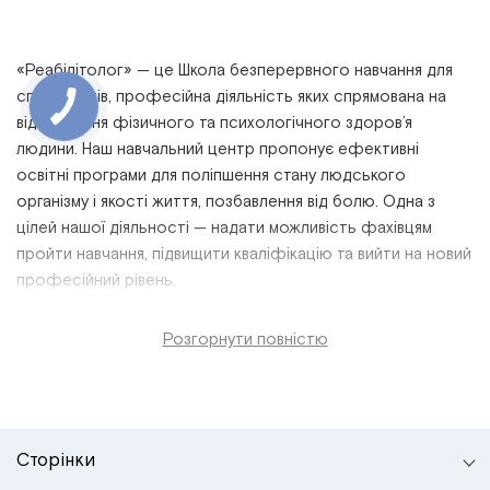
«Реабілітолог» — це
Школа безперервного навчання для
спеціалістів,
професійна
діяльність
яких спрямована на
відновлення фізичного та психологічного
здоров’я
людини. Наш
навчальний
центр пропонує
ефективні
освітні програми
для поліпшення стану людського
організму і якості життя, позбавлення від болю. Одна з
цілей нашої діяльності — надати можливість фахівцям
пройти
навчання, підвищити
кваліфікацію
та вийти на новий
професійний
рівень
.
Розгорнути повністю
Сторінки