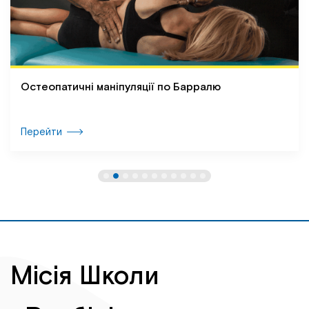
Краніосакральна терапія по Апледжеру
Перейти
Місія Школи