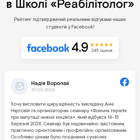
в Школі «Реабілітолог»
Рейтинг підтверджений реальними відгуками наших
студентів у Facebook!
4.9
245 оцінок
Поліна Шпадарук
20-02-2026
Була на семінарі “Краніосакральна терапія 1”, який
проводився від Інститута Апледжера. Дуже
сподобалося: багато інформації та практики,
доступне пояснення, якщо щось незрозуміло,
асистенти активно допомагають, комфортні умови
для навчання, інформативні методичні матеріали,