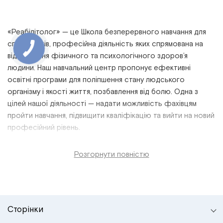
«Реабілітолог» — це
Школа безперервного навчання для
спеціалістів,
професійна
діяльність
яких спрямована на
відновлення фізичного та психологічного
здоров’я
людини. Наш
навчальний
центр пропонує
ефективні
освітні програми
для поліпшення стану людського
організму і якості життя, позбавлення від болю. Одна з
цілей нашої діяльності — надати можливість фахівцям
пройти
навчання, підвищити
кваліфікацію
та вийти на новий
професійний
рівень
.
Розгорнути повністю
Сторінки