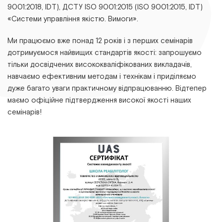
9001:2018, ІDТ), ДСТУ ІSО 9001:2015 (ІSО 9001:2015, ІDТ)
«Системи управління якістю. Вимоги».
Ми працюємо вже понад 12 років і з перших семінарів
дотримуємося найвищих стандартів якості: запрошуємо
тільки досвідчених висококваліфікованих викладачів,
навчаємо ефективним методам і технікам і приділяємо
дуже багато уваги практичному відпрацюванню. Відтепер
маємо офіційне підтвердження високої якості наших
семінарів!