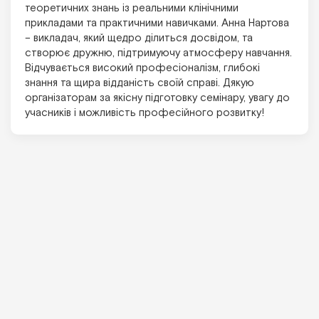
отримання досвіду від першоджерела (викладачка
Ерла навчалася у засновника техніки – доктора
Апледжера). Студент на занятті у ролі терапевта і
пацієнта, тому можна не лише відпрацювати навички,
а й відчути ефект техніки на собі. Дякую школі за
організацію такого насиченого, практичного,
якісного семінару з іноземним викладачем.