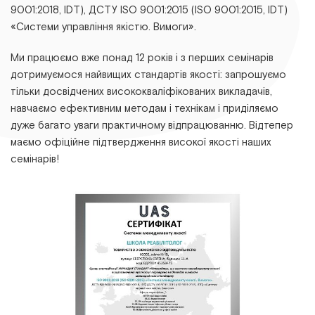
9001:2018, ІDТ), ДСТУ ІSО 9001:2015 (ІSО 9001:2015, ІDТ)
«Системи управління якістю. Вимоги».
Ми працюємо вже понад 12 років і з перших семінарів
дотримуємося найвищих стандартів якості: запрошуємо
тільки досвідчених висококваліфікованих викладачів,
навчаємо ефективним методам і технікам і приділяємо
дуже багато уваги практичному відпрацюванню. Відтепер
маємо офіційне підтвердження високої якості наших
семінарів!