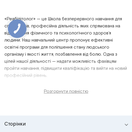
«Реабілітолог» — це
Школа безперервного навчання для
спеціалістів,
професійна
діяльність
яких спрямована на
відновлення фізичного та психологічного
здоров’я
людини. Наш
навчальний
центр пропонує
ефективні
освітні програми
для поліпшення стану людського
організму і якості життя, позбавлення від болю. Одна з
цілей нашої діяльності — надати можливість фахівцям
пройти
навчання, підвищити
кваліфікацію
та вийти на новий
професійний
рівень
.
Розгорнути повністю
Сторінки