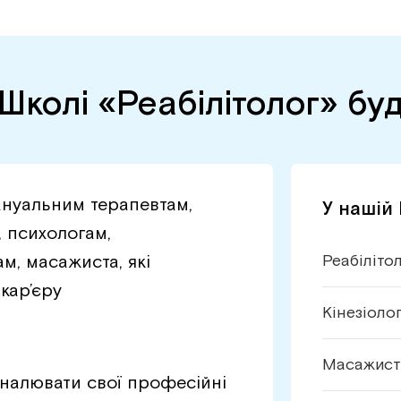
Школі «Реабілітолог» бу
ануальним терапевтам,
У нашій
, психологам,
м, масажиста, які
Реабіліто
кар’єру
Кінезіоло
Масажист
налювати свої професійні