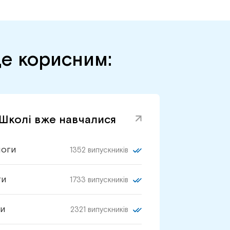
де корисним:
 Школі вже навчалися
логи
1352 випускників
ги
1733 випускників
и
2321 випускників