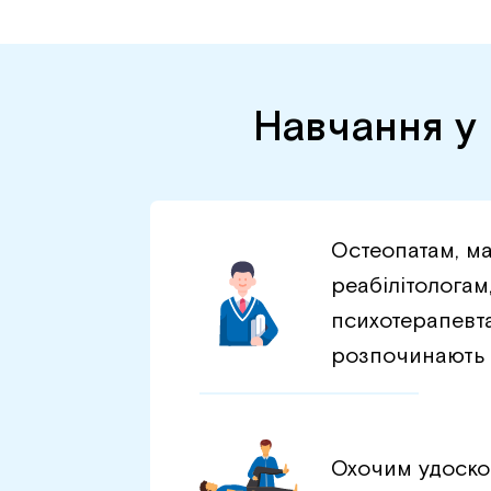
Навчання у 
Остеопатам, м
реабілітологам
психотерапевта
розпочинають 
Охочим удоско