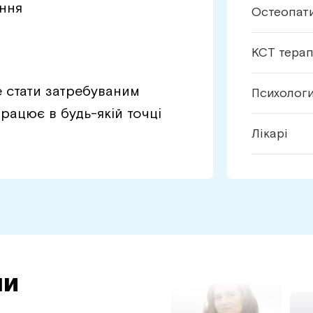
ання
Остеопат
КСТ тера
е стати затребуваним
Психолог
рацює в будь-якій точці
Лікарі
ли