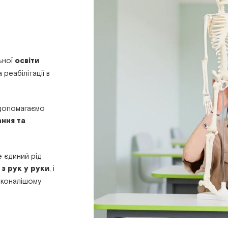
ьної
освіти
 реабілітації в
 допомагаємо
ання та
 єдиний рід
и
з рук у руки
, і
сконалішому