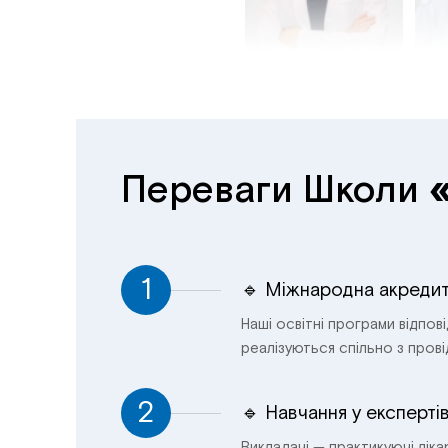
Переваги Школи
1
🔹 Міжнародна акредит
Наші освітні програми відпов
реалізуються спільно з пров
2
🔹 Навчання у експерті
Викладачі — практикуючі лікар