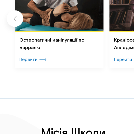
ої
Остеопатичні маніпуляції по
Краніоса
Барралю
Апледж
Перейти
Перейти
Місія Школи