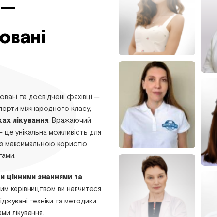
 —
овані
овані та досвідчені фахівці —
сперти міжнародного класу,
ках лікування
. Вражаючий
— це унікальна можливість для
лі з максимальною користю
тами.
ми цінними знаннями та
йним керівництвом ви навчитеся
джувані техніки та методики,
ми лікування.