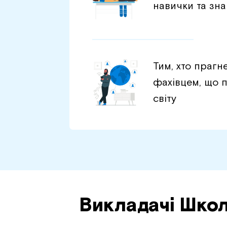
навички та зн
Тим, хто прагн
фахівцем, що п
світу
Викладачі Шко