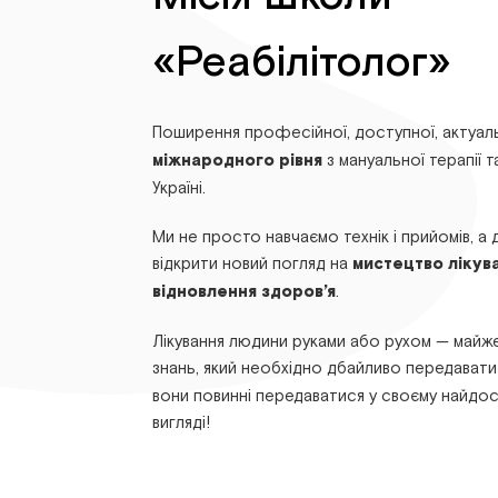
«Реабілітолог»
Поширення професійної, доступної, актуал
міжнародного рівня
з мануальної терапії та
Україні.
Ми не просто навчаємо технік і прийомів, а
відкрити новий погляд на
мистецтво лікув
відновлення здоров’я
.
Лікування людини руками або рухом — майже
знань, який необхідно дбайливо передават
вони повинні передаватися у своєму найдо
вигляді!