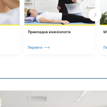
Прикладна кінезіологія
М
Перейти
П