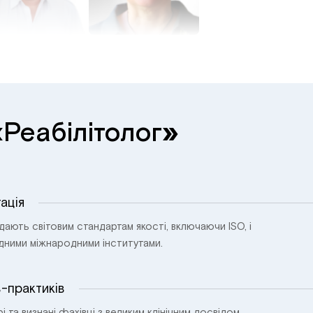
«
»
Реабілітолог
ація
ідають світовим стандартам якості, включаючи ISO, і
ідними міжнародними інститутами.
в-практиків
і та визнані фахівці з великим клінічним досвідом.