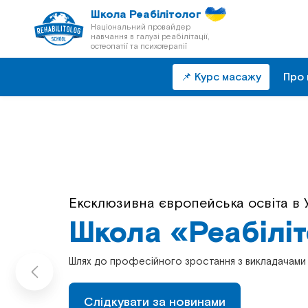
Школа Реабілітолог
Національний провайдер
навчання в галузі реабілітації,
остеопатії та психотерапії
📌 Курс масажу
Про 
Ексклюзивна європейська освіта в У
Безперервна післядипломна освіта 
Школа «Реабілі
Школа «Реабілі
Шлях до професійного зростання з викладачами 
Шлях до професійного зростання з викладачами 
Слідкувати за новинами