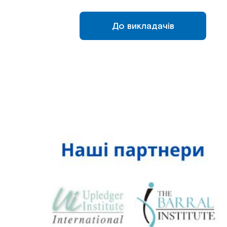
До викладачів