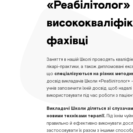
«Реабілітолог»
висококваліфік
фахівці
Заняття в нашій Школі проводять кваліфік
лікарі-практики, а також дипломовані ек
що
спеціалізуються на різних методи
досвід викладачів Школи «Реабілітолог» 
учнів запозичити їхній досвід, щоб нада
використовувати під час роботи з пацієн
Викладачі Школи діляться зі слухача
новими техніками терапії.
Під їхнім чу
правильно й ефективно виконувати дослі
застосовувати їх разом з іншими способа