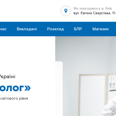
Ми знаходимось м. Київ
вул. Євгена Сверстюка, 11
нас
Викладачі
Розклад
БПР
Магазин
країні
в Україні
толог»
толог»
світового рівня
світового рівня