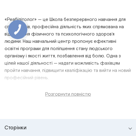
«Реабілітолог» — це
Школа безперервного навчання для
спеціалістів,
професійна
діяльність
яких спрямована на
відновлення фізичного та психологічного
здоров’я
людини. Наш
навчальний
центр пропонує
ефективні
освітні програми
для поліпшення стану людського
організму і якості життя, позбавлення від болю. Одна з
цілей нашої діяльності — надати можливість фахівцям
пройти
навчання, підвищити
кваліфікацію
та вийти на новий
професійний
рівень
.
Розгорнути повністю
Сторінки