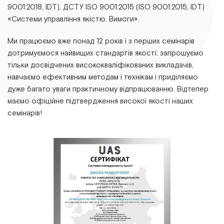
9001:2018, ІDТ), ДСТУ ІSО 9001:2015 (ІSО 9001:2015, ІDТ)
«Системи управління якістю. Вимоги».
Ми працюємо вже понад 12 років і з перших семінарів
дотримуємося найвищих стандартів якості: запрошуємо
тільки досвідчених висококваліфікованих викладачів,
навчаємо ефективним методам і технікам і приділяємо
дуже багато уваги практичному відпрацюванню. Відтепер
маємо офіційне підтвердження високої якості наших
семінарів!