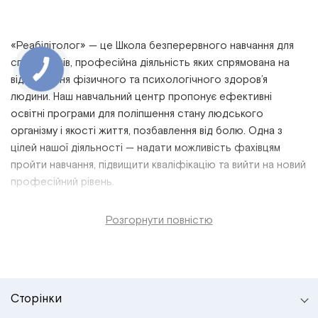
«Реабілітолог» — це
Школа безперервного навчання для
спеціалістів,
професійна
діяльність
яких спрямована на
відновлення фізичного та психологічного
здоров’я
людини. Наш
навчальний
центр пропонує
ефективні
освітні програми
для поліпшення стану людського
організму і якості життя, позбавлення від болю. Одна з
цілей нашої діяльності — надати можливість фахівцям
пройти
навчання, підвищити
кваліфікацію
та вийти на новий
професійний
рівень
.
Розгорнути повністю
Сторінки