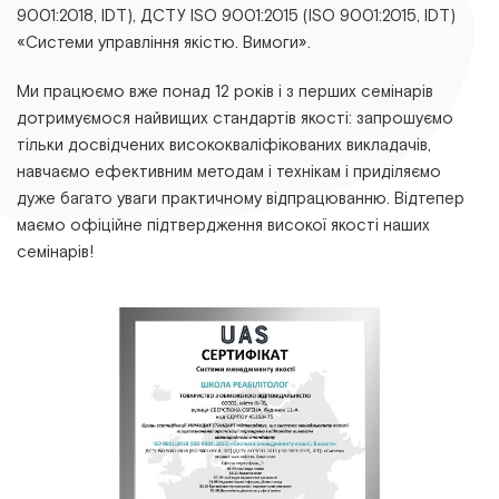
9001:2018, ІDТ), ДСТУ ІSО 9001:2015 (ІSО 9001:2015, ІDТ)
«Системи управління якістю. Вимоги».
Ми працюємо вже понад 12 років і з перших семінарів
дотримуємося найвищих стандартів якості: запрошуємо
тільки досвідчених висококваліфікованих викладачів,
навчаємо ефективним методам і технікам і приділяємо
дуже багато уваги практичному відпрацюванню. Відтепер
маємо офіційне підтвердження високої якості наших
семінарів!