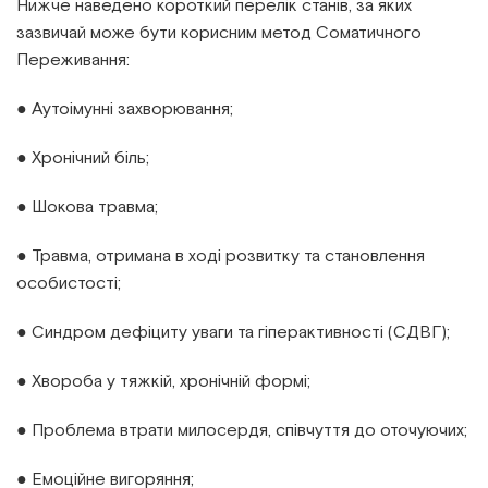
Нижче наведено короткий перелік станів, за яких
зазвичай може бути корисним метод Соматичного
Переживання:
● Аутоімунні захворювання;
● Хронічний біль;
● Шокова травма;
● Травма, отримана в ході розвитку та становлення
особистості;
● Синдром дефіциту уваги та гіперактивності (СДВГ);
● Хвороба у тяжкій, хронічній формі;
● Проблема втрати милосердя, співчуття до оточуючих;
● Емоційне вигоряння;