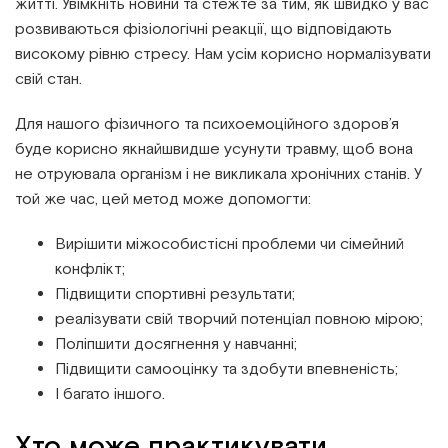
житті. Увімкніть новини та стежте за тим, як швидко у вас
розвиваються фізіологічні реакції, що відповідають
високому рівню стресу. Нам усім корисно нормалізувати
свій стан.
Для нашого фізичного та психоемоційного здоров’я
буде корисно якнайшвидше усунути травму, щоб вона
не отруювала організм і не викликала хронічних станів. У
той же час, цей метод може допомогти:
Вирішити міжособистісні проблеми чи сімейний
конфлікт;
Підвищити спортивні результати;
реалізувати свій творчий потенціал повною мірою;
Поліпшити досягнення у навчанні;
Підвищити самооцінку та здобути впевненість;
І багато іншого.
Хто може практикувати