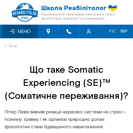
Школа Реабілітолог
Національний провайдер навчання в галузі
реабілітації, остеопатії та психотерапії
Про нас
Семінари місяця зі знижкою -50%
Відеосемінари
МЕНЮ
РУС
УКР
Блог
Онлайн-семінари
Книги «Мультиметод»
Блог
Відгуки
Семінари першого рівня
Кінезіотейпи
Що таке Somatic
Знижки
Перелік заходів БПР
Experiencing (SE)™
Програма лояльності
Мануальна терапія
(Соматичне переживання)?
Співпраця з фондами
Остеопія
Пітер Левін вивчав реакції нервової системи на стрес і
психічну травму, і як організм природно долає
Сертифікація
Краніосакральна терапія
фізіологічні стани підвищеного навантаження.