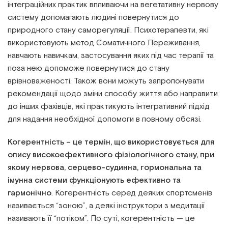
інтеграційних практик впливаючи на вегетативну нервову
систему допомагають людині повернутися до
природного стану саморегуляції. Психотерапевти, які
використовують метод Соматичного Переживання,
навчають навичкам, застосування яких під час терапії та
поза нею допоможе повернутися до стану
врівноваженості. Також вони можуть запропонувати
рекомендації щодо зміни способу життя або направити
до інших фахівців, які практикують інтегративний підхід
для надання необхідної допомоги в повному обсязі.
Когерентність – це термін, що використовується для
опису високоефективного фізіологічного стану, при
якому нервова, серцево-судинна, гормональна та
імунна системи функціонують ефективно та
гармонічно
. Когерентність серед деяких спортсменів
називається “зоною”, а деякі інструктори з медитації
називають її “потіком”. По суті, когерентність — це