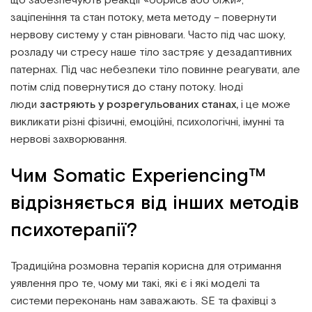
що забезпечують реакції «борись або біжи»,
заціпеніння та стан потоку, мета методу – повернути
нервову систему у стан рівноваги. Часто під час шоку,
розладу чи стресу наше тіло застряє у дезадаптивних
патернах. Під час небезпеки тіло повинне реагувати, але
потім слід повернутися до стану потоку. Іноді
люди
застряють у розрегульованих станах,
і це може
викликати різні фізичні, емоційні, психологічні, імунні та
нервові захворювання.
Чим Somatic Experiencing™
відрізняється від інших методів
психотерапії?
Традиційна розмовна терапія корисна для отримання
уявлення про те, чому ми такі, які є і які моделі та
системи переконань нам заважають. SE та фахівці з