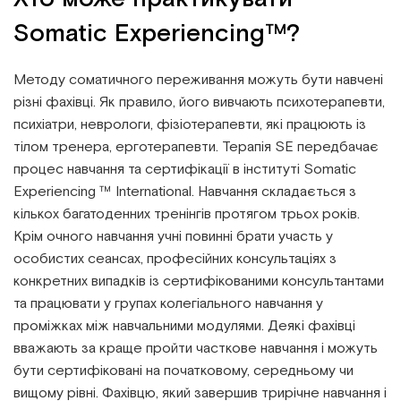
Somatic Experiencing™?
Методу соматичного переживання можуть бути навчені
різні фахівці. Як правило, його вивчають психотерапевти,
психіатри, неврологи, фізіотерапевти, які працюють із
тілом тренера, ерготерапевти. Терапія SE передбачає
процес навчання та сертифікації в інституті Somatic
Experiencing ™ International. Навчання складається з
кількох багатоденних тренінгів протягом трьох років.
Крім очного навчання учні повинні брати участь у
особистих сеансах, професійних консультаціях з
конкретних випадків із сертифікованими консультантами
та працювати у групах колегіального навчання у
проміжках між навчальними модулями. Деякі фахівці
вважають за краще пройти часткове навчання і можуть
бути сертифіковані на початковому, середньому чи
вищому рівні. Фахівцю, який завершив трирічне навчання і