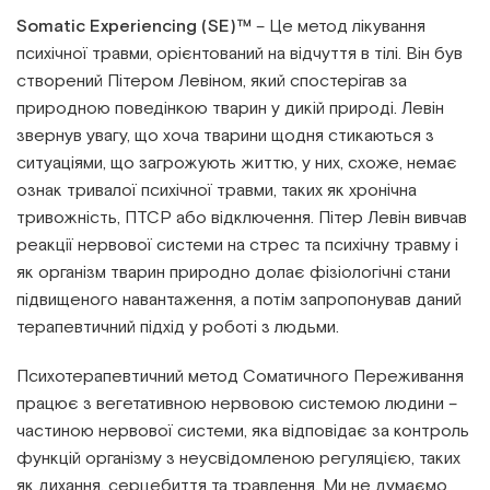
Інститут Апледжера
Прикладна кінезіологія
Somatic Experiencing (SE)™
– Це метод лікування
психічної травми, орієнтований на відчуття в тілі. Він був
Інститут Барраля
Кінезіотейпінг
створений Пітером Левіном, який спостерігав за
природною поведінкою тварин у дикій природі. Левін
звернув увагу, що хоча тварини щодня стикаються з
FAQ
Психологія, психотерапія
ситуаціями, що загрожують життю, у них, схоже, немає
ознак тривалої психічної травми, таких як хронічна
Масаж
тривожність, ПТСР або відключення. Пітер Левін вивчав
реакції нервової системи на стрес та психічну травму і
Реабілітація
як організм тварин природно долає фізіологічні стани
підвищеного навантаження, а потім запропонував даний
Естетична медицина
терапевтичний підхід у роботі з людьми.
Психотерапевтичний метод Соматичного Переживання
Остеопатичні маніпуляції по Барралю
працює з вегетативною нервовою системою людини –
частиною нервової системи, яка відповідає за контроль
функцій організму з неусвідомленою регуляцією, таких
як дихання, серцебиття та травлення. Ми не думаємо