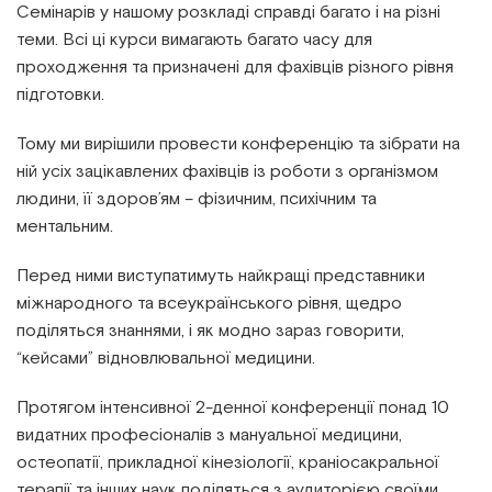
Семінарів у нашому розкладі справді багато і на різні
теми. Всі ці курси вимагають багато часу для
проходження та призначені для фахівців різного рівня
підготовки.
Тому ми вирішили провести конференцію та зібрати на
ній усіх зацікавлених фахівців із роботи з організмом
людини, її здоров’ям – фізичним, психічним та
ментальним.
Перед ними виступатимуть найкращі представники
міжнародного та всеукраїнського рівня, щедро
поділяться знаннями, і як модно зараз говорити,
“кейсами” відновлювальної медицини.
Протягом інтенсивної 2-денної конференції понад 10
видатних професіоналів з мануальної медицини,
остеопатії, прикладної кінезіології, краніосакральної
терапії та інших наук поділяться з аудиторією своїми