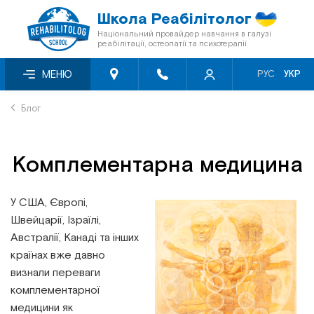
Школа Реабілітолог
Національний провайдер навчання в галузі
реабілітації, остеопатії та психотерапії
Про нас
Семінари місяця зі знижкою -50%
Відеосемінари
МЕНЮ
РУС
УКР
Блог
Онлайн-семінари
Книги «Мультиметод»
Блог
Відгуки
Семінари першого рівня
Кінезіотейпи
Комплементарна медицина
Знижки
Перелік заходів БПР
У США, Європі,
Програма лояльності
Мануальна терапія
Швейцарії, Ізраїлі,
Австралії, Канаді та інших
Співпраця з фондами
Остеопія
країнах вже давно
визнали переваги
Сертифікація
Краніосакральна терапія
комплементарної
медицини як