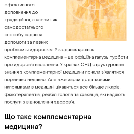
Інститут Апледжера
Прикладна кінезіологія
ефективного
доповнення до
традиційної, а часом і як
Інститут Барраля
Кінезіотейпінг
самодостатнього
способу надання
FAQ
Психологія, психотерапія
допомоги за певних
проблем зі здоров’ям. У згаданих країнах
Масаж
комплементарна медицина – це офіційна галузь турботи
про здоров’я населення. У країнах СНД структуровані
Реабілітація
знання з комплементарної медицини почали з’являтися
порівняно недавно. Але вже зараз додатковими
Естетична медицина
напрямками в медицині цікавиться все більше лікарів,
фізіотерапевтів, реабілітологів та фахівців, які надають
послуги з відновлення здоров’я.
Остеопатичні маніпуляції по Барралю
Що таке комплементарна
медицина?