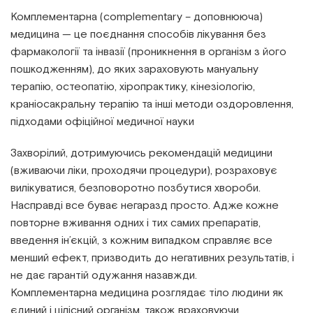
Комплементарна (complementary – доповнююча)
медицина — це поєднання способів лікування без
фармакології та інвазії (проникнення в організм з його
пошкодженням), до яких зараховують мануальну
терапію, остеопатію, хіропрактику, кінезіологію,
краніосакральну терапію та інші методи оздоровлення,
підходами офіційної медичної науки
Захворілий, дотримуючись рекомендацій медицини
(вживаючи ліки, проходячи процедури), розраховує
вилікуватися, безповоротно позбутися хвороби.
Насправді все буває негаразд просто. Адже кожне
повторне вживання одних і тих самих препаратів,
введення ін’єкцій, з кожним випадком справляє все
менший ефект, призводить до негативних результатів, і
не дає гарантій одужання назавжди.
Комплементарна медицина розглядає тіло людини як
єдиний і цілісний організм, також враховуючи