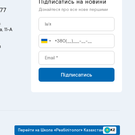
Підписатись на новини
 77
Дізнайтеся про все нове першими
в
, 11-А
m
Підписатись
Перейти на Школа «Реабілітолог» Казахстан
KZ