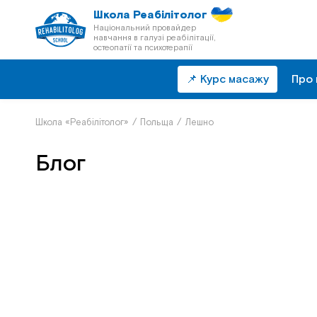
Школа Реабілітолог
Національний провайдер
навчання в галузі реабілітації,
остеопатії та психотерапії
📌 Курс масажу
Про 
Школа «Реабілітолог»
/
Польща
/
Лешно
Блог