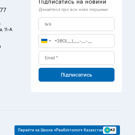
Підписатись на новини
 77
Дізнайтеся про все нове першими
в
, 11-А
m
Підписатись
Перейти на Школа «Реабілітолог» Казахстан
KZ