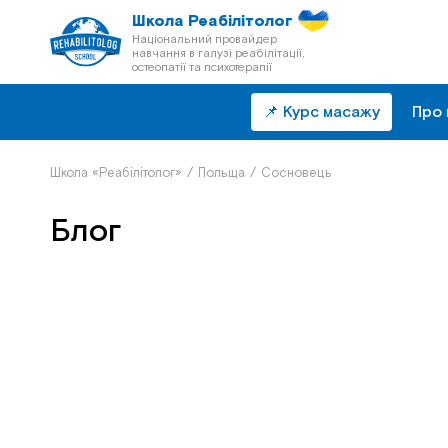
Школа Реабілітолог
Національний провайдер
навчання в галузі реабілітації,
остеопатії та психотерапії
📌 Курс масажу
Про 
Школа «Реабілітолог»
/
Польща
/
Сосновець
Блог