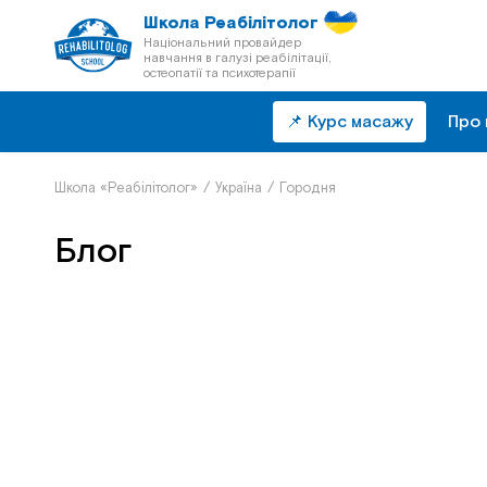
Школа Реабілітолог
Національний провайдер
навчання в галузі реабілітації,
остеопатії та психотерапії
📌 Курс масажу
Про 
Школа «Реабілітолог»
/
Україна
/
Городня
Блог