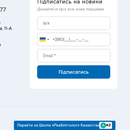
Підписатись на новини
 77
Дізнайтеся про все нове першими
в
, 11-А
m
Підписатись
Перейти на Школа «Реабілітолог» Казахстан
KZ