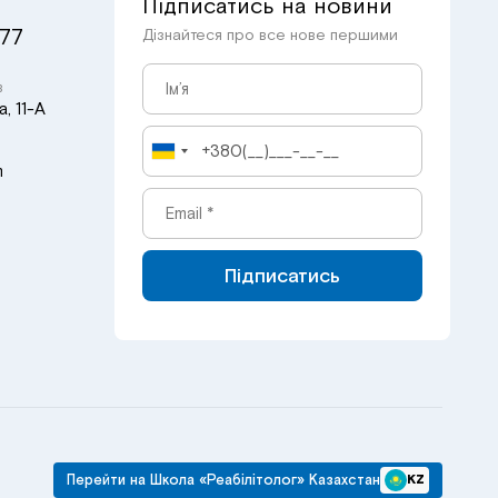
Підписатись на новини
 77
Дізнайтеся про все нове першими
в
, 11-А
m
Підписатись
Перейти на Школа «Реабілітолог» Казахстан
KZ