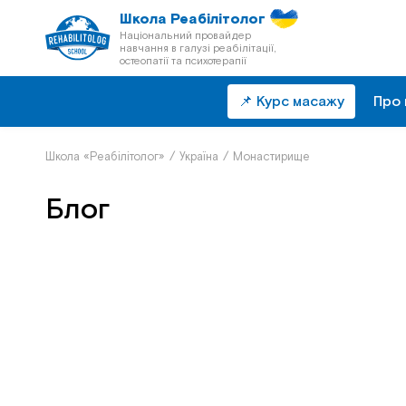
Школа Реабілітолог
Національний провайдер
навчання в галузі реабілітації,
остеопатії та психотерапії
📌 Курс масажу
Про 
Школа «Реабілітолог»
/
Україна
/
Монастирище
Блог