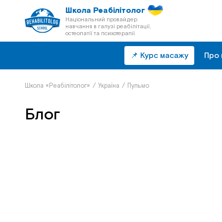
Школа Реабілітолог
Національний провайдер
навчання в галузі реабілітації,
остеопатії та психотерапії
📌 Курс масажу
Про 
Школа «Реабілітолог»
/
Україна
/
Пульмо
Блог