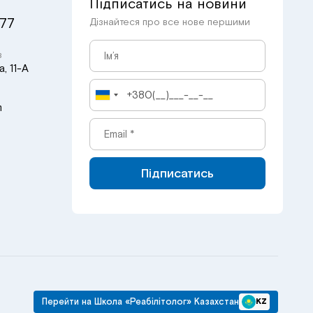
Підписатись на новини
 77
Дізнайтеся про все нове першими
в
, 11-А
m
Підписатись
Перейти на Школа «Реабілітолог» Казахстан
KZ