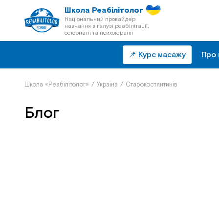
Школа Реабілітолог
Національний провайдер
навчання в галузі реабілітації,
остеопатії та психотерапії
📌 Курс масажу
Про 
Школа «Реабілітолог»
/
Україна
/
Старокостянтинів
Блог