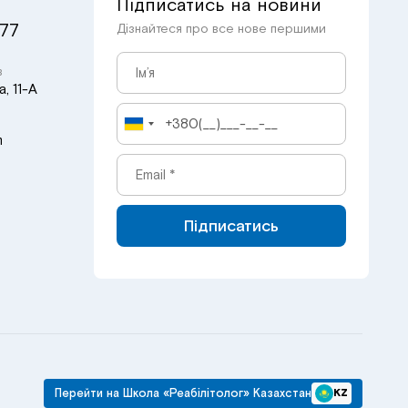
Підписатись на новини
 77
Дізнайтеся про все нове першими
в
, 11-А
m
Підписатись
Перейти на Школа «Реабілітолог» Казахстан
KZ