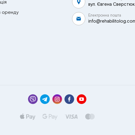
ція
вул. Євгена Сверстюка
в оренду
Електронна пошта
info@rehabilitolog.co