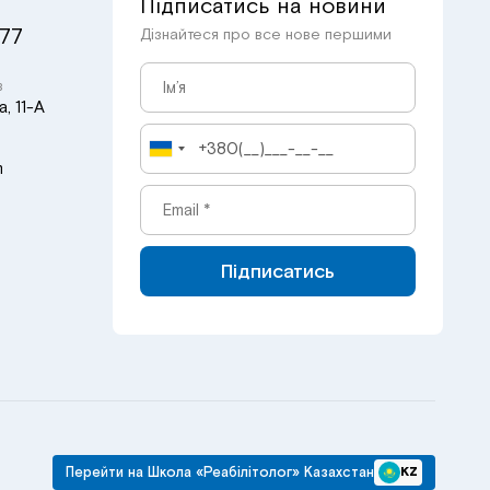
Підписатись на новини
 77
Дізнайтеся про все нове першими
в
, 11-А
m
Підписатись
Перейти на Школа «Реабілітолог» Казахстан
KZ