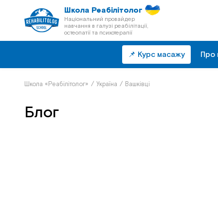
Школа Реабілітолог
Національний провайдер
навчання в галузі реабілітації,
остеопатії та психотерапії
📌 Курс масажу
Про 
Школа «Реабілітолог»
/
Україна
/
Вашківці
Блог