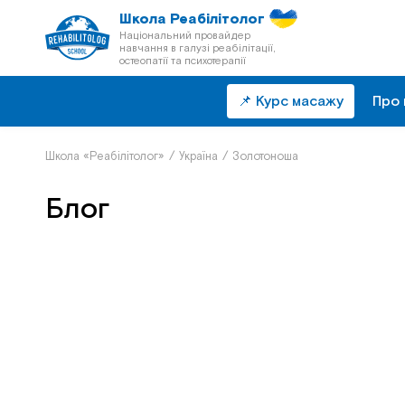
Школа Реабілітолог
Національний провайдер
навчання в галузі реабілітації,
остеопатії та психотерапії
📌 Курс масажу
Про 
Школа «Реабілітолог»
/
Україна
/
Золотоноша
Блог