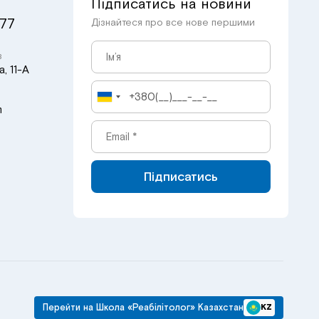
Підписатись на новини
 77
Дізнайтеся про все нове першими
в
, 11-А
m
Підписатись
Перейти на Школа «Реабілітолог» Казахстан
KZ