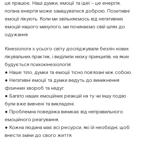
це працює. Наші думки, емоції та ідеї – це енергія,
погана енергія може заміщуватися доброю. Позитивні
емоції лікують. Коли ми звільняємось від негативних
емоцій нашого минулого, ми починаємо свій шлях до
одужання.
Кінезіологи з усього світу досліджували безліч нових
лікувальних практик, і виділили низку принципів, на яких
будується психокінезіологія:
● Наше тіло, думки та емоції тісно пов’язані між собою.
● Негативні емоції та думки ведуть до виникнення
фізичних хвороб та недуг.
● Багато наших емоційних реакцій на ту чи іншу подію
були вже вивчені та викладені.
● Проблемна поведінка виникає від неправильного
емоційного реагування.
● Кожна людина має всі ресурси, які їй необхідні, щоб
внести зміни до свого життя.