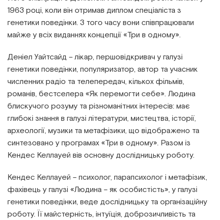
1963 році, коли він отримав диплом спеціаліста з
генетики поведінки. З того часу вони співпрацювали
майже у всіх виданнях концепції «Три в одному».
Деніел Уайтсайд – лікар, першовідкривач у галузі
генетики поведінки, популяризатор, автор та учасник
численних радіо та телепередач, кількох фільмів,
романів, бестселера «Як перемогти себе». Людина
блискучого розуму та різноманітних інтересів: має
глибокі знання в галузі літератури, мистецтва, історії,
археології, музики та метафізики, що відображено та
синтезовано у програмах «Три в одному». Разом із
Кендес Келлауей вів основну дослідницьку роботу.
Кендес Келлауей – психолог, парапсихолог і метафізик,
фахівець у галузі «Людина – як особистість», у галузі
генетики поведінки, веде дослідницьку та організаційну
роботу. Її майстерність, інтуїція, доброзичливість та