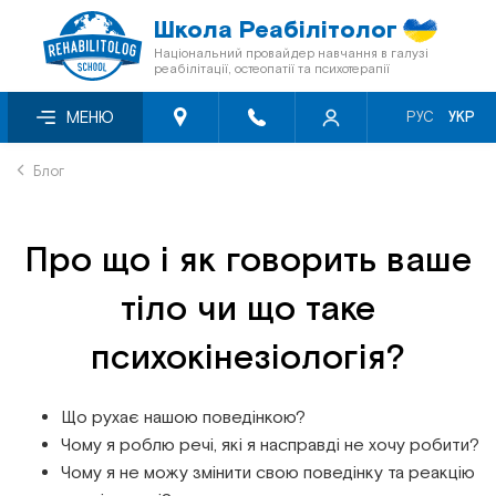
Школа Реабілітолог
Національний провайдер навчання в галузі
реабілітації, остеопатії та психотерапії
Про нас
Семінари місяця зі знижкою -50%
Відеосемінари
МЕНЮ
РУС
УКР
Блог
Онлайн-семінари
Книги «Мультиметод»
Блог
Відгуки
Семінари першого рівня
Кінезіотейпи
Про що і як говорить ваше
Знижки
Перелік заходів БПР
тіло чи що таке
Програма лояльності
Мануальна терапія
психокінезіологія?
Співпраця з фондами
Остеопія
Що рухає нашою поведінкою?
Чому я роблю речі, які я насправді не хочу робити?
Сертифікація
Краніосакральна терапія
Чому я не можу змінити свою поведінку та реакцію