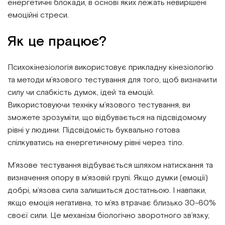
енергетичні блокади, в основі яких лежать невирішені
емоційні стреси.
Як це працює?
Психокінезіологія використовує прикладну кінезіологію
та методи м’язового тестування для того, щоб визначити
силу чи слабкість думок, ідей та емоцій.
Використовуючи техніку м’язового тестування, ви
зможете зрозуміти, що відбувається на підсвідомому
рівні у людини. Підсвідомість буквально готова
спілкуватись на енергетичному рівні через тіло.
М’язове тестування відбувається шляхом натискання та
визначення опору в м’язовій групі. Якщо думки (емоції)
добрі, м’язова сила залишиться достатньою. І навпаки,
якщо емоція негативна, то м’яз втрачає близько 30-60%
своєї сили. Це механізм біологічно зворотного зв’язку,