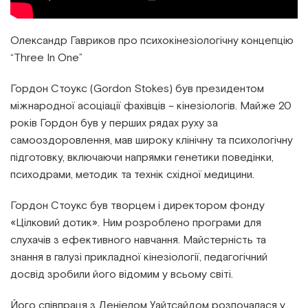
Олександр Гавриков про психокінезіологічну концепцію
“Three In One”
Гордон Стоукс (Gordon Stokes) був президентом
міжнародної асоціації фахівців – кінезіологів. Майже 20
років Гордон був у перших рядах руху за
самооздоровлення, мав широку клінічну та психологічну
підготовку, включаючи напрямки генетики поведінки,
психодрами, методик та технік східної медицини.
Гордон Стоукс був творцем і директором фонду
«Цілковий дотик». Ним розроблено програми для
слухачів з ефективного навчання. Майстерність та
знання в галузі прикладної кінезіології, педагогічний
досвід зробили його відомим у всьому світі.
Його співпраця з Деніелом Уайтсайдом розпочалася у