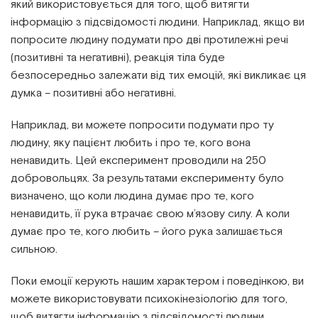
який використовується для того, щоб витягти
інформацію з підсвідомості людини. Наприклад, якщо ви
попросите людину подумати про дві протилежні речі
(позитивні та негативні), реакція тіла буде
безпосередньо залежати від тих емоцій, які викликає ця
думка – позитивні або негативні.
Наприклад, ви можете попросити подумати про ту
людину, яку пацієнт любить і про те, кого вона
ненавидить. Цей експеримент проводили на 250
добровольцях. За результатами експерименту було
визначено, що коли людина думає про те, кого
ненавидить, її рука втрачає свою м’язову силу. А коли
думає про те, кого любить – його рука залишається
сильною.
Поки емоції керують нашим характером і поведінкою, ви
можете використовувати психокінезіологію для того,
щоб витягти інформацію з підсвідомості людини,