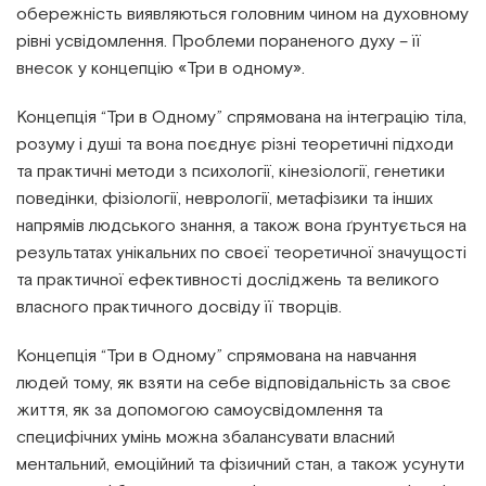
обережність виявляються головним чином на духовному
рівні усвідомлення. Проблеми пораненого духу – її
внесок у концепцію «Три в одному».
Концепція “Три в Одному” спрямована на інтеграцію тіла,
розуму і душі та вона поєднує різні теоретичні підходи
та практичні методи з психології, кінезіології, генетики
поведінки, фізіології, неврології, метафізики та інших
напрямів людського знання, а також вона ґрунтується на
результатах унікальних по своєї теоретичної значущості
та практичної ефективності досліджень та великого
власного практичного досвіду її творців.
Концепція “Три в Одному” спрямована на навчання
людей тому, як взяти на себе відповідальність за своє
життя, як за допомогою самоусвідомлення та
специфічних умінь можна збалансувати власний
ментальний, емоційний та фізичний стан, а також усунути