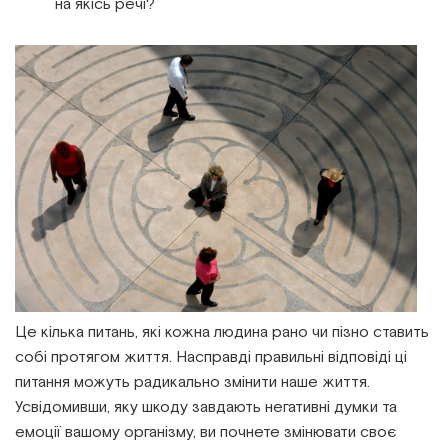
на якісь речі?
Інститут Апледжера
Прикладна кінезіологія
Інститут Барраля
Кінезіотейпінг
FAQ
Психологія, психотерапія
Масаж
Реабілітація
Естетична медицина
Це кілька питань, які кожна людина рано чи пізно ставить
Остеопатичні маніпуляції по Барралю
собі протягом життя. Насправді правильні відповіді ці
питання можуть радикально змінити наше життя.
Усвідомивши, яку шкоду завдають негативні думки та
емоції вашому організму, ви почнете змінювати своє