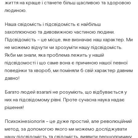
життя на краще і станете більш щасливою та здоровою
людиною.
Наша свідомість і підсвідомість є найбільш
захоплюючою та дивовижною частиною людини.
Підсвідомість – це місце, яке визначає наш характер. Ми
не можемо відчути чи зрозуміти нашу підсвідомість.
Якби ми знали, яка проблема лежить у нашій
підсвідомості і що саме вона є причиною нашої певної
поведінки та хвороб, ми поміняли б свій характер давним
давно!
Багато людей взагалі не розуміють, що відбувається у
них на підсвідомому рівні. Проте сучасна наука надає
рішення!
Психокінезіологія – це дуже простий, але революційний
метод, за допомогою якого ми можемо досліджувати
нашу підсвідомість та свідомість, виявити першопричину