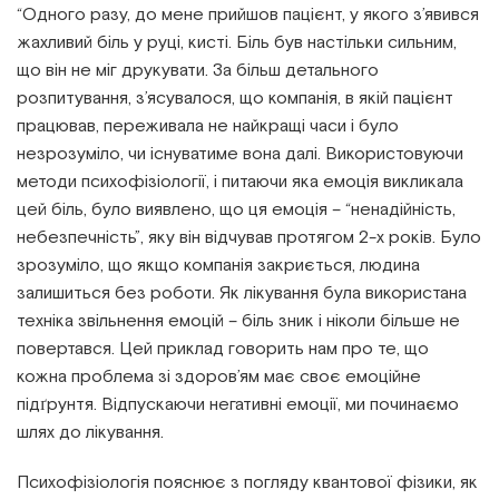
“Одного разу, до мене прийшов пацієнт, у якого з’явився
жахливий біль у руці, кисті. Біль був настільки сильним,
що він не міг друкувати. За більш детального
розпитування, з’ясувалося, що компанія, в якій пацієнт
працював, переживала не найкращі часи і було
незрозуміло, чи існуватиме вона далі. Використовуючи
методи психофізіології, і питаючи яка емоція викликала
цей біль, було виявлено, що ця емоція – “ненадійність,
небезпечність”, яку він відчував протягом 2-х років. Було
зрозуміло, що якщо компанія закриється, людина
залишиться без роботи. Як лікування була використана
техніка звільнення емоцій – біль зник і ніколи більше не
повертався. Цей приклад говорить нам про те, що
кожна проблема зі здоров’ям має своє емоційне
підґрунтя. Відпускаючи негативні емоції, ми починаємо
шлях до лікування.
Психофізіологія пояснює з погляду квантової фізики, як