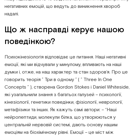
негативних емоцій, що ведуть до виникнення хвороб
надалі.
Що ж насправді керує нашою
поведінкою?
Психокінезіологія відповідає це питання. Наші негативні
емоції, які ми відчували у минулому, впливають на наші
думки і, отже, на наш характер та стан здоров’я. Про це
говорить теорія ” Три в одному ” ( ” Three In One
Concepts ” ), створена Gordon Stokes і Daniel Whiteside,
які узагальнили знання з багатьох галузей – психології,
кінезіології, генетики поведінки, фізіології, неврології,
метафізики та інших. Як кажуть самі автори: – “Наші
нейропептиди, молекули білка, що утворюються у
центральній нервовій системі, дають основу нашим
емоціям на біохімічному рівні. Емоції – це міст між