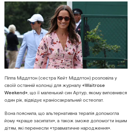
Інститут Апледжера
Прикладна кінезіологія
Інститут Барраля
Кінезіотейпінг
FAQ
Психологія, психотерапія
Масаж
Реабілітація
Піппа Міддлтон (сестра Кейт Міддлтон) розповіла у
Естетична медицина
своїй останній колонці для журналу
«Waitrose
Weekend»
, що її маленький син Артур, якому виповнився
один рік, відвідує краніосакральний остеопат.
Остеопатичні маніпуляції по Барралю
Вона пояснила, що альтернативна терапія допомогла
йому «краще засипати», а також зможе допомогти іншим
дітям, які перенесли «травматичне народження».