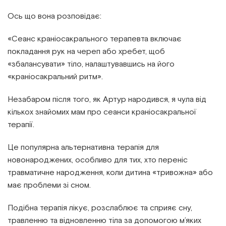
Ось що вона розповідає:
«Сеанс краніосакрального терапевта включає
покладання рук на череп або хребет, щоб
«збалансувати» тіло, налаштувавшись на його
«краніосакральний ритм».
Незабаром після того, як Артур народився, я чула від
кількох знайомих мам про сеанси краніосакральної
терапії.
Це популярна альтернативна терапія для
новонароджених, особливо для тих, хто переніс
травматичне народження, коли дитина «тривожна» або
має проблеми зі сном.
Подібна терапія лікує, розслаблює та сприяє сну,
травленню та відновленню тіла за допомогою м’яких