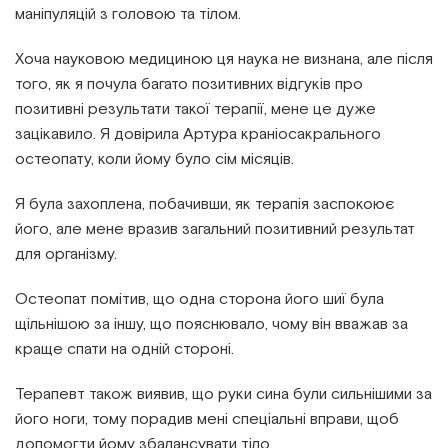
маніпуляцій з головою та тілом.
Хоча науковою медициною ця наука не визнана, але після
того, як я почула багато позитивних відгуків про
позитивні результати такої терапії, мене це дуже
зацікавило. Я довірила Артура краніосакрального
остеопату, коли йому було сім місяців.
Я була захоплена, побачивши, як терапія заспокоює
його, але мене вразив загальний позитивний результат
для організму.
Остеопат помітив, що одна сторона його шиї була
щільнішою за іншу, що пояснювало, чому він вважав за
краще спати на одній стороні.
Терапевт також виявив, що руки сина були сильнішими за
його ноги, тому порадив мені спеціальні вправи, щоб
допомогти йому збалансувати тіло.