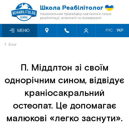
Школа Реабілітолог
Національний провайдер навчання в галузі
реабілітації, остеопатії та психотерапії
Про нас
Семінари місяця зі знижкою -50%
Відеосемінари
МЕНЮ
РУС
УКР
Блог
Онлайн-семінари
Книги «Мультиметод»
Блог
Відгуки
Семінари першого рівня
Кінезіотейпи
П. Міддлтон зі своїм
Знижки
Перелік заходів БПР
однорічним сином, відвідує
Програма лояльності
Мануальна терапія
краніосакральний
Співпраця з фондами
Остеопія
остеопат. Це допомагає
малюкові «легко заснути».
Сертифікація
Краніосакральна терапія