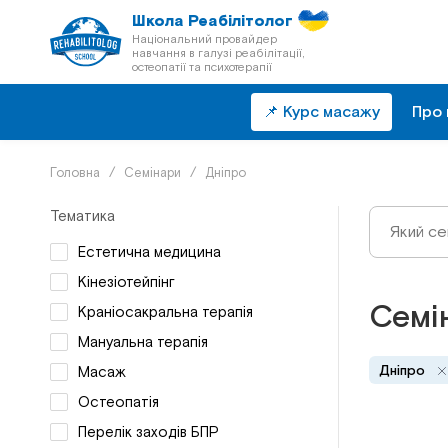
Школа Реабілітолог
Національний провайдер
навчання в галузі реабілітації,
остеопатії та психотерапії
📌 Курс масажу
Про 
Головна
/
Семінари
/
Дніпро
Тематика
Естетична медицина
Кінезіотейпінг
Семін
Краніосакральна терапія
Мануальна терапія
Дніпро
Масаж
Остеопатія
Перелік заходів БПР