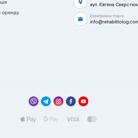
ція
вул. Євгена Сверстюка
в оренду
Електронна пошта
info@rehabilitolog.co