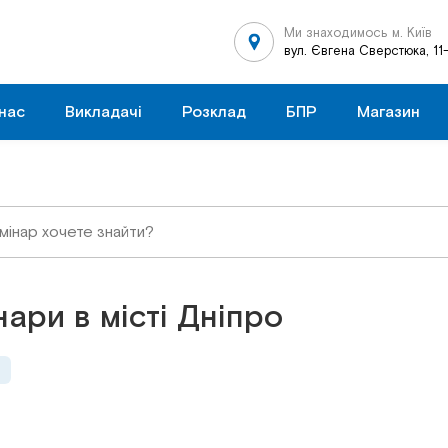
Ми знаходимось м. Київ
вул. Євгена Сверстюка, 11
нас
Викладачі
Розклад
БПР
Магазин
ари в місті Дніпро