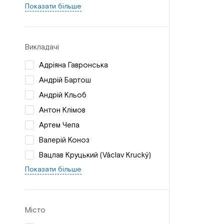
Показати більше
Викладачі
Адріяна Гавронська
Андрій Бартош
Андрій Кльоб
Антон Клімов
Артем Чепа
Валерій Коноз
Вацлав Круцький (Václav Krucký)
Показати більше
Місто