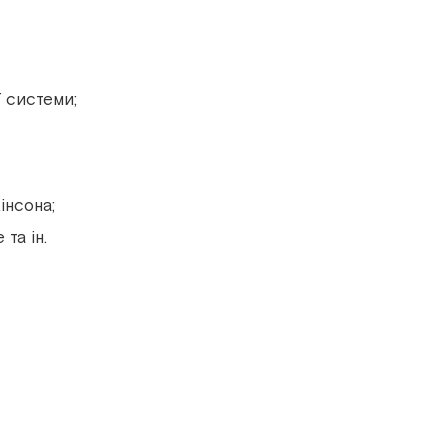
 системи;
інсона;
та ін.