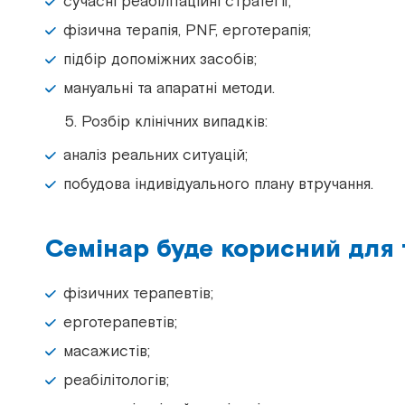
сучасні реабілітаційні стратегії;
фізична терапія, PNF, ерготерапія;
підбір допоміжних засобів;
мануальні та апаратні методи.
Розбір клінічних випадків:
аналіз реальних ситуацій;
побудова індивідуального плану втручання.
Семінар буде корисний для т
фізичних терапевтів;
ерготерапевтів;
масажистів;
реабілітологів;