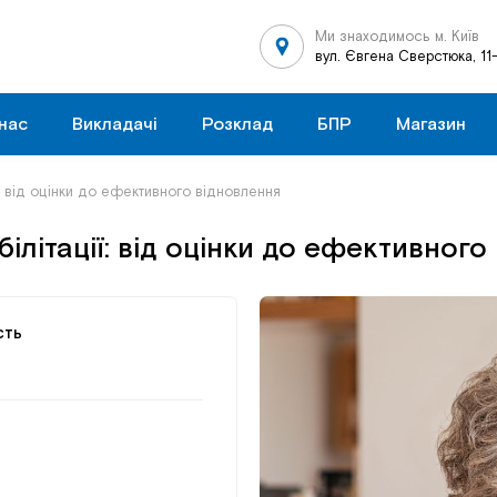
Ми знаходимось м. Київ
вул. Євгена Сверстюка, 11
нас
Викладачі
Розклад
БПР
Магазин
ї: від оцінки до ефективного відновлення
ілітації: від оцінки до ефективного
сть