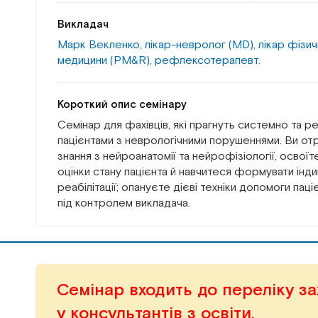
Викладач
Марк Векленко, лікар-невролог (MD), лікар фізичн
медицини (PM&R), рефлексотерапевт.
Короткий опис семінару
Семінар для фахівців, які прагнуть системно та р
пацієнтами з неврологічними порушеннями. Ви о
знання з нейроанатомії та нейрофізіології, освоїте
оцінки стану пацієнта й навчитеся формувати інди
реабілітації; опануєте дієві техніки допомоги пац
під контролем викладача.
Семінар входить до переліку за
у консультантів з освіти.