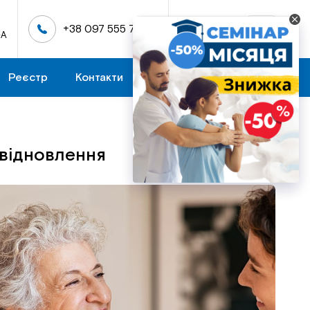
+38 097 555 70 77
УКР
-А
Реєстр
Контакти
 відновлення