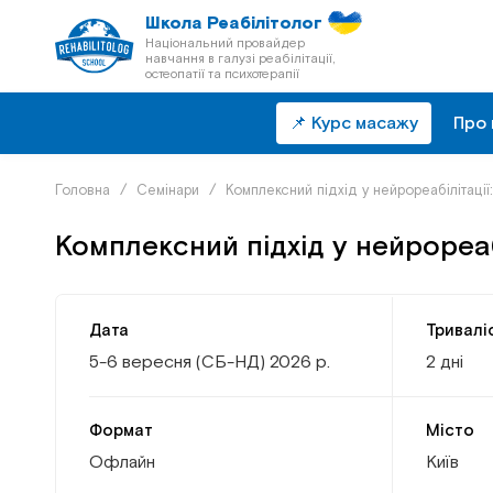
Школа Реабілітолог
Національний провайдер
навчання в галузі реабілітації,
остеопатії та психотерапії
📌 Курс масажу
Про 
Головна
/
Семінари
/
Комплексний підхід у нейрореабілітаці
Комплексний підхід у нейрореаб
Дата
Тривалі
5-6 вересня (СБ-НД) 2026 р.
2 дні
Формат
Місто
Офлайн
Київ