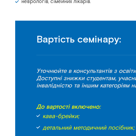
неврологів, сімейних лікарів.
Вартість семінару:
Уточнюйте в консультантів з освіти
Доступні знижки студентам, учасн
інвалідністю та іншим категоріям н
До вартості включено:
кава-брейки;
детальний методичний посібник;