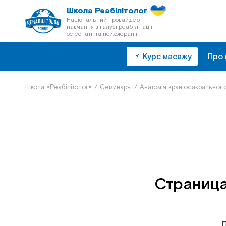
Школа Реабілітолог
Національний провайдер
навчання в галузі реабілітації,
остеопатії та психотерапії
📌 Курс масажу
Про 
Школа «Реабілітолог»
/
Семинары
/
Анатомія краніосакральної 
Страница
П