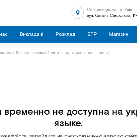
Ми знаходимось м. Київ
вул. Євгена Сверстюка, 11
нас
Викладачі
Розклад
БПР
Магазин
системи. Краніосакральний ритм – видгадка чи реальність?
 временно не доступна на у
языке.
ожалуйста, перейдите на русскоязычную версию сайт