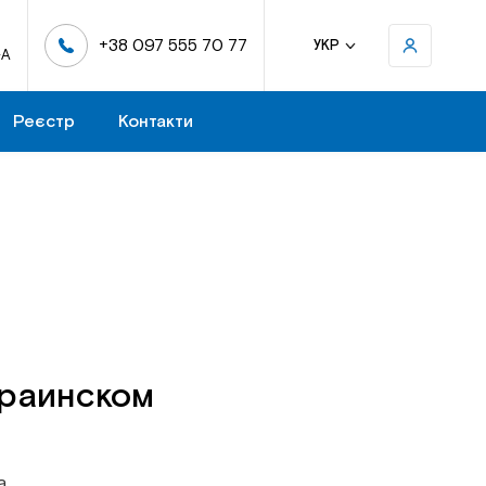
+38 097 555 70 77
УКР
-А
Реєстр
Контакти
краинском
а.