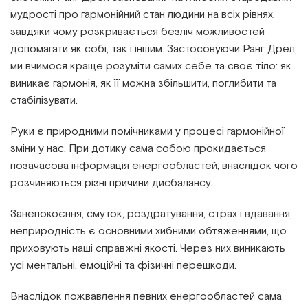
мудрості про гармонійний стан людини на всіх рівнях,
завдяки чому розкривається безліч можливостей
допомагати як собі, так і іншим. Застосовуючи Ранг Дрел,
ми вчимося краще розуміти самих себе та своє тіло: як
виникає гармонія, як її можна збільшити, поглибити та
стабілізувати.
Руки є природними помічниками у процесі гармонійної
зміни у нас. При дотику сама собою прокидається
позачасова інформація енергообластей, внаслідок чого
розчиняються різні причини дисбалансу.
Занепокоєння, смуток, роздратування, страх і вдавання,
неприродність є основними хибними обтяженнями, що
приховують наші справжні якості. Через них виникають
усі ментальні, емоційні та фізичні перешкоди.
Внаслідок пожвавлення певних енергообластей сама