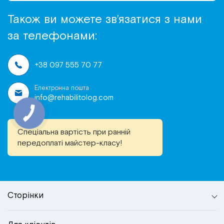
Також ви можете зв’язатися з нами
за телефонами:
+38 097 555 70 77
Електронна пошта
info@rehabilitolog.com
Спеціальна вартість при ранній
передоплаті майстер-класу!
Сторінки