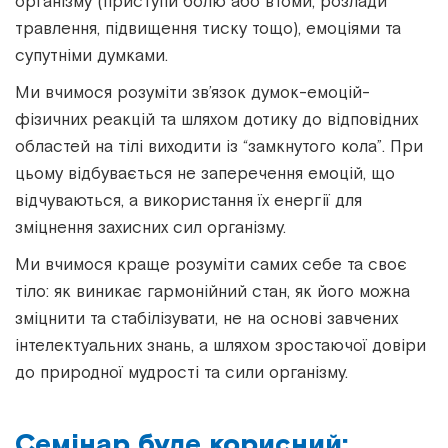
організму (приступи болю або втоми, розлади
травлення, підвищення тиску тощо), емоціями та
супутніми думками.
Ми вчимося розуміти зв’язок думок-емоцій-
фізичних реакцій та шляхом дотику до відповідних
областей на тілі виходити із “замкнутого кола”. При
цьому відбувається не заперечення емоцій, що
відчуваються, а використання їх енергії для
зміцнення захисних сил організму.
Ми вчимося краще розуміти самих себе та своє
тіло: як виникає гармонійний стан, як його можна
зміцнити та стабілізувати, не на основі завчених
інтелектуальних знань, а шляхом зростаючої довіри
до природної мудрості та сили організму.
Семінар буде корисний: