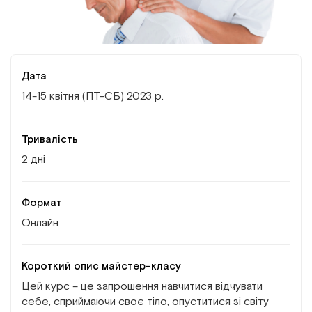
Інститут Апледжера
Прикладна кінезіологія
Інститут Барраля
Кінезіотейпінг
Дата
FAQ
Психологія, психотерапія
14-15 квітня (ПТ-СБ) 2023 р.
Масаж
Тривалість
2 дні
Реабілітація
Естетична медицина
Формат
Онлайн
Остеопатичні маніпуляції по Барралю
Короткий опис майстер-класу
Цей курс – це запрошення навчитися відчувати
себе, сприймаючи своє тіло, опуститися зі світу