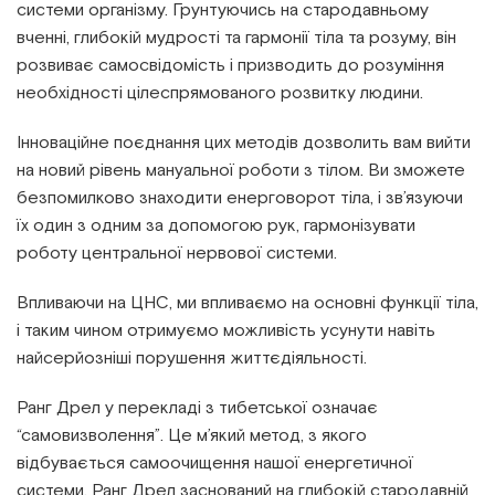
системи організму. Грунтуючись на стародавньому
вченні, глибокій мудрості та гармонії тіла та розуму, він
розвиває самосвідомість і призводить до розуміння
необхідності цілеспрямованого розвитку людини.
Інноваційне поєднання цих методів дозволить вам вийти
на новий рівень мануальної роботи з тілом. Ви зможете
безпомилково знаходити енерговорот тіла, і зв’язуючи
їх один з одним за допомогою рук, гармонізувати
роботу центральної нервової системи.
Впливаючи на ЦНС, ми впливаємо на основні функції тіла,
і таким чином отримуємо можливість усунути навіть
найсерйозніші порушення життєдіяльності.
Ранг Дрел у перекладі з тибетської означає
“самовизволення”. Це м’який метод, з якого
відбувається самоочищення нашої енергетичної
системи. Ранг Дрел заснований на глибокій стародавній