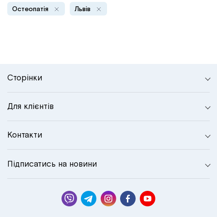
Інститут Апледжера
Прикладна кінезіологія
Остеопатія
Львів
Інститут Барраля
Кінезіотейпінг
FAQ
Психологія, психотерапія
Сторінки
Масаж
Для клієнтів
Реабілітація
Контакти
Естетична медицина
Підписатись на новини
Остеопатичні маніпуляції по Барралю