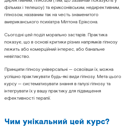
директивним, гіпнозом (тим, що зазвичай показують у
фільмах і телешоу) та ериксонівським, недирективним,
гіпнозом, названим так на честь знаменитого
американського психіатра Мілтона Еріксона.
Сьогодні цей поділ морально застарів. Практика
показує, що в основі критики різних напрямків гіпнозу
лежить або комерційний інтерес, або банальне
невігластво.
Принципи гіпнозу універсальні
—
освоївши їх, можна
успішно практикувати будь-які види гіпнозу. Мета цього
курсу
—
систематизувати знання в галузі гіпнозу та
інтегрувати їх у вашу практику для підвищення
ефективності терапії.
Чим унікальний цей курс?