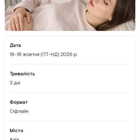
Інститут Апледжера
Прикладна кінезіологія
Інститут Барраля
Кінезіотейпінг
FAQ
Психологія, психотерапія
Дата
16–18 жовтня (ПТ-НД) 2026 р.
Масаж
Реабілітація
Тривалість
3 дні
Естетична медицина
Формат
Остеопатичні маніпуляції по Барралю
Офлайн
Місто
Київ