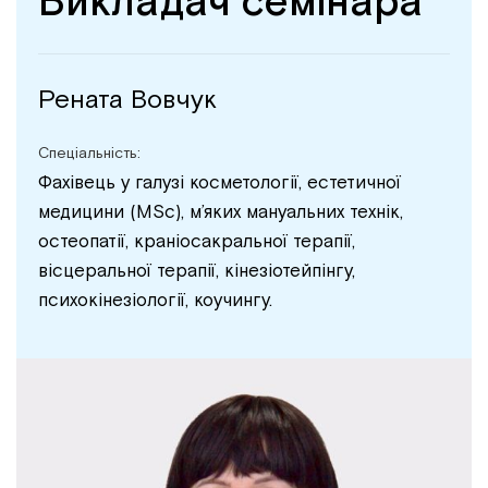
Викладач семінара
Рената Вовчук
Спеціальність:
Фахівець у галузі косметології, естетичної
медицини (MSc), м’яких мануальних технік,
остеопатії, краніосакральної терапії,
вісцеральної терапії, кінезіотейпінгу,
психокінезіології, коучингу.