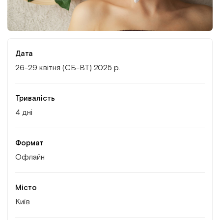
Інститут Апледжера
Прикладна кінезіологія
Інститут Барраля
Кінезіотейпінг
Дата
FAQ
Психологія, психотерапія
26-29 квітня (СБ-ВТ) 2025 р.
Масаж
Тривалість
4 дні
Реабілітація
Естетична медицина
Формат
Офлайн
Остеопатичні маніпуляції по Барралю
Місто
Київ