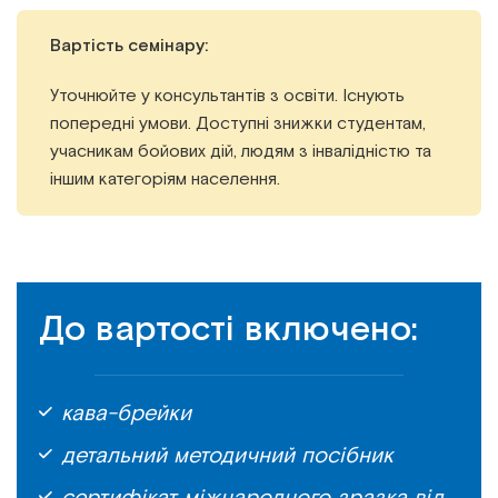
Вартість семінару:
Уточнюйте у консультантів з освіти. Існують
попередні умови. Доступні знижки студентам,
учасникам бойових дій, людям з інвалідністю та
іншим категоріям населення.
До вартості включено:
кава-брейки
детальний методичний посібник
сертифікат міжнародного зразка від