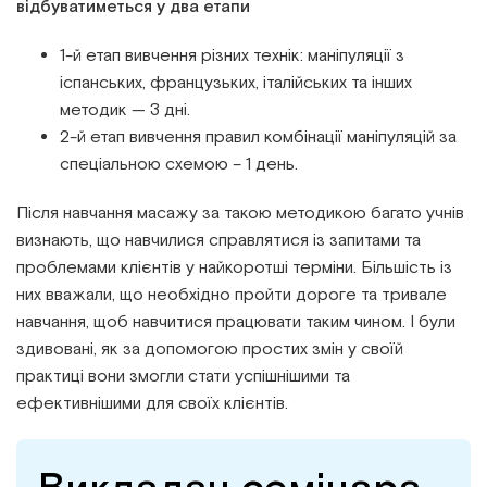
відбуватиметься у два етапи
1-й етап вивчення різних технік: маніпуляції з
іспанських, французьких, італійських та інших
методик — 3 дні.
2-й етап вивчення правил комбінації маніпуляцій за
спеціальною схемою – 1 день.
Після навчання масажу за такою методикою багато учнів
визнають, що навчилися справлятися із запитами та
проблемами клієнтів у найкоротші терміни. Більшість із
них вважали, що необхідно пройти дороге та тривале
навчання, щоб навчитися працювати таким чином. І були
здивовані, як за допомогою простих змін у своїй
практиці вони змогли стати успішнішими та
ефективнішими для своїх клієнтів.