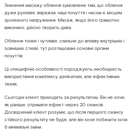
Значення масажу обличчя зумовлене тим, що обличчя
дуже рухливе, виражає наші почуття і часом є місцем
хронічного напруження. Масаж, якщо його грамотно
виконано, дійсно творить дива.
Обличчя тонке і чутливе, схильне до впливу внутрішніх і
зовнішніх стихій, тут розташовані основні органи
почуттів.
Ці специфічні особливості породжують необхідність
використання комплексу делікатних, але ефективних
технік.
Сьогодні клієнт приходить за результатом. Він не хоче,
як раніше, отримати ефект через 20 сеансів.
Досвідчений клієнт розуміє, що після першого сеансу
стійкого результату не буде, але він хоче побачити хоча
б мінімальні зміни.