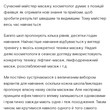
Сучасний майстер масажу, косметолог думає з позицій
фахівця: як отримати нові знання та прийоми, щоб
зробити результат швидшим та видимішим. Тому майстер
весь час навчається.
Багато шкіл пропонують кілька рівнів, десятки годин
навчання. Найчастіше навчання відбувається у вигляді
тренінгу з якоїсь конкретної техніки масажу. Надалі
деякі косметологи в сеансах догляду використовують
конкретну техніку: ліфтинг-масаж, лімфодренажний
масаж, розслаблюючий масаж і т.д.
Ми постійно зустрічаємося з величезним вибором
варіантів для навчання, оскільки кожна школа/викладач
пропонує власну назву своїм масажам. Але насправді
принципи ефективного впливу залишаються однаковими
і практично завжди мають одне і теж походження. Таким
чином, ми крутимося навколо одного й того самого.