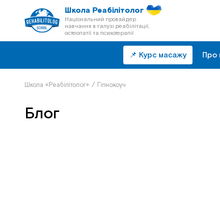
Школа Реабілітолог
Національний провайдер
навчання в галузі реабілітації,
остеопатії та психотерапії
📌 Курс масажу
Про 
Школа «Реабілітолог»
/
Гіпнокоуч
Блог