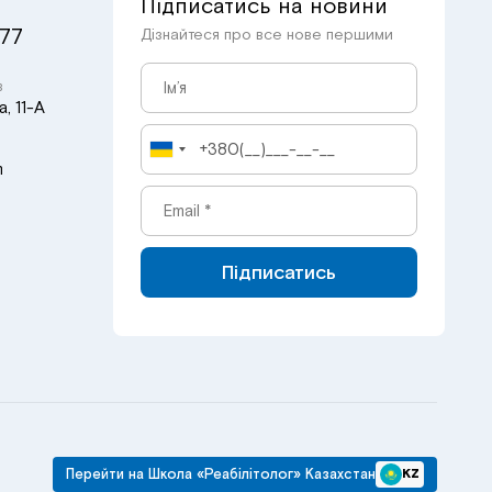
Підписатись на новини
 77
Дізнайтеся про все нове першими
в
, 11-А
m
Підписатись
Перейти на Школа «Реабілітолог» Казахстан
KZ