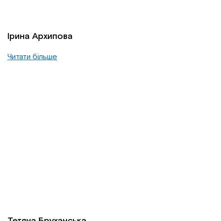
Ірина Архипова
Читати більше
Тетяна Бруханська