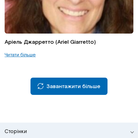
Інститут Апледжера
Прикладна кінезіологія
Інститут Барраля
Кінезіотейпінг
FAQ
Психологія, психотерапія
Аріель Джарретто (Ariel Giarretto)
Читати більше
Масаж
Реабілітація
Завантажити більше
Естетична медицина
Остеопатичні маніпуляції по Барралю
Сторінки