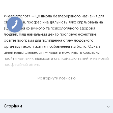
«Реабілітолог» — це
Школа безперервного навчання для
спеціалістів,
професійна
діяльність
яких спрямована на
відновлення фізичного та психологічного
здоров’я
людини. Наш
навчальний
центр пропонує
ефективні
освітні програми
для поліпшення стану людського
організму і якості життя, позбавлення від болю. Одна з
цілей нашої діяльності — надати можливість фахівцям
пройти
навчання, підвищити
кваліфікацію
та вийти на новий
професійний
рівень
.
Розгорнути повністю
Сторінки