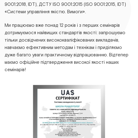
9001:2018, ІDТ), ДСТУ ІSО 9001:2015 (ІSО 9001:2015, ІDТ)
«Системи управління якістю. Вимоги».
Ми працюємо вже понад 12 років і з перших семінарів
дотримуємося найвищих стандартів якості: запрошуємо
тільки досвідчених висококваліфікованих викладачів,
навчаємо ефективним методам і технікам і приділяємо
дуже багато уваги практичному відпрацюванню. Відтепер
маємо офіційне підтвердження високої якості наших
семінарів!