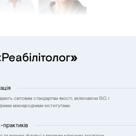
«
»
Реабілітолог
ація
ідають світовим стандартам якості, включаючи ISO, і
ідними міжнародними інститутами.
в-практиків
і та визнані фахівці з великим клінічним досвідом.