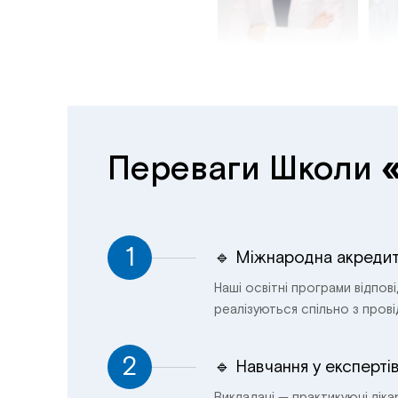
Переваги Школи
1
🔹 Міжнародна акредит
Наші освітні програми відпов
реалізуються спільно з пров
2
🔹 Навчання у експерті
Викладачі — практикуючі лікар