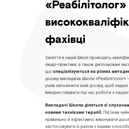
«Реабілітолог»
висококваліфік
фахівці
Заняття в нашій Школі проводять кваліфік
лікарі-практики, а також дипломовані ек
що
спеціалізуються на різних методи
досвід викладачів Школи «Реабілітолог» 
учнів запозичити їхній досвід, щоб нада
використовувати під час роботи з пацієн
Викладачі Школи діляться зі слухача
новими техніками терапії.
Під їхнім чу
правильно й ефективно виконувати дослі
застосовувати їх разом з іншими способа