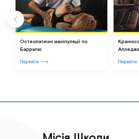
ої
Остеопатичні маніпуляції по
Краніоса
Барралю
Апледж
Перейти
Перейти
Місія Школи