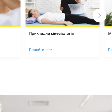
Прикладна кінезіологія
М
Перейти
П