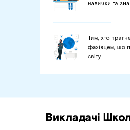
навички та зн
Тим, хто прагн
фахівцем, що п
світу
Викладачі Шко