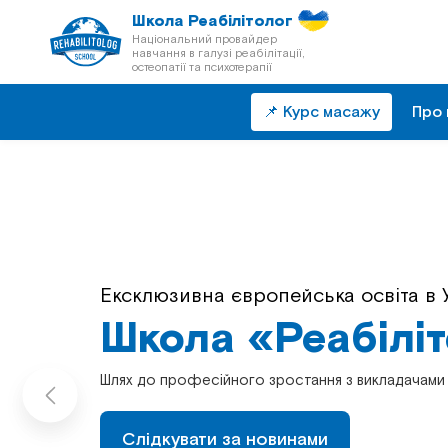
Школа Реабілітолог
Національний провайдер
навчання в галузі реабілітації,
остеопатії та психотерапії
📌 Курс масажу
Про 
Ексклюзивна європейська освіта в У
Безперервна післядипломна освіта 
Школа «Реабілі
Школа «Реабілі
Шлях до професійного зростання з викладачами 
Шлях до професійного зростання з викладачами 
Слідкувати за новинами