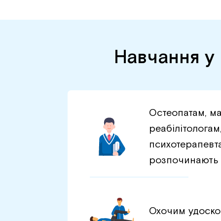
Навчання у 
Остеопатам, м
реабілітологам
психотерапевта
розпочинають 
Охочим удоско