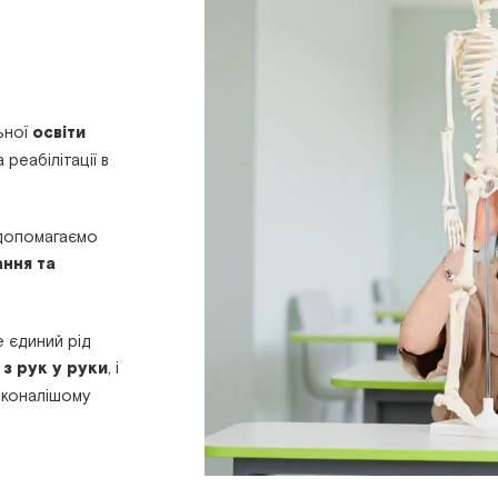
ьної
освіти
 реабілітації в
 допомагаємо
ання та
 єдиний рід
и
з рук у руки
, і
сконалішому