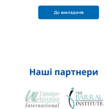
До викладачів