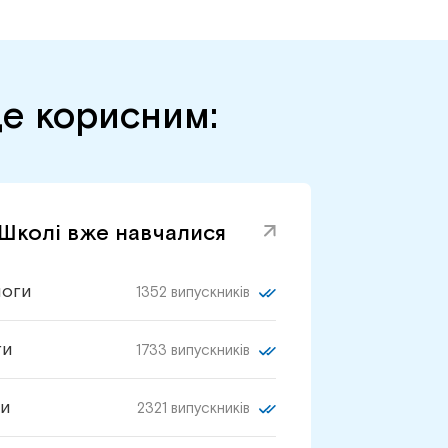
де корисним:
 Школі вже навчалися
логи
1352 випускників
ги
1733 випускників
и
2321 випускників