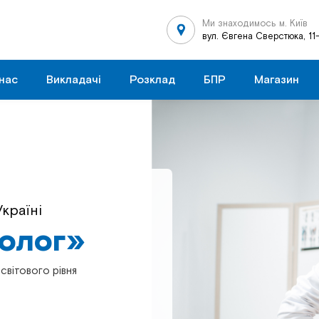
Ми знаходимось м. Київ
вул. Євгена Сверстюка, 11
нас
Викладачі
Розклад
БПР
Магазин
країні
в Україні
толог»
толог»
світового рівня
світового рівня