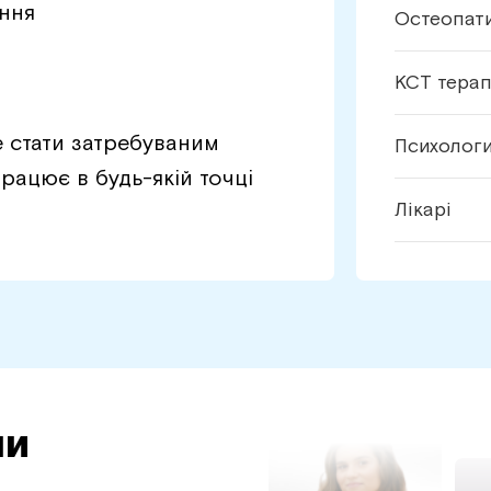
ання
Остеопат
КСТ тера
е стати затребуваним
Психолог
рацює в будь-якій точці
Лікарі
ли