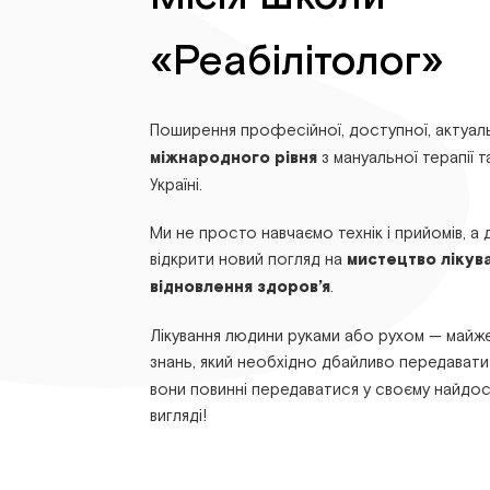
«Реабілітолог»
Поширення професійної, доступної, актуал
міжнародного рівня
з мануальної терапії та
Україні.
Ми не просто навчаємо технік і прийомів, а
відкрити новий погляд на
мистецтво лікув
відновлення здоров’я
.
Лікування людини руками або рухом — майже
знань, який необхідно дбайливо передават
вони повинні передаватися у своєму найдо
вигляді!