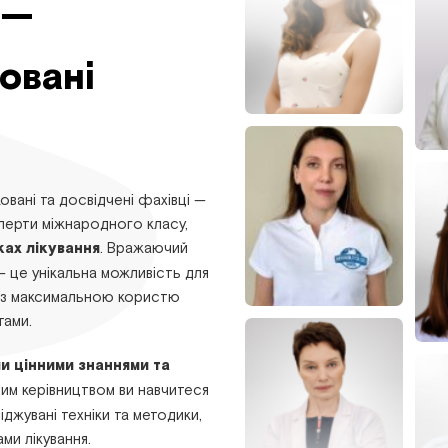
 —
овані
овані та досвідчені фахівці —
сперти міжнародного класу,
ках лікування
. Вражаючий
— це унікальна можливість для
лі з максимальною користю
тами.
ми цінними знаннями та
йним керівництвом ви навчитеся
джувані техніки та методики,
ми лікування.