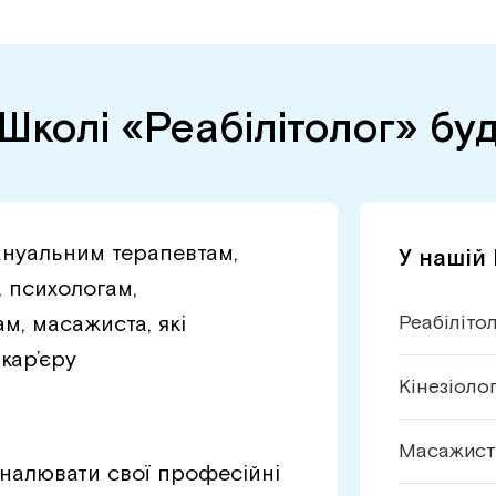
Школі «Реабілітолог» бу
ануальним терапевтам,
У нашій
, психологам,
м, масажиста, які
Реабіліто
кар’єру
Кінезіоло
Масажист
налювати свої професійні