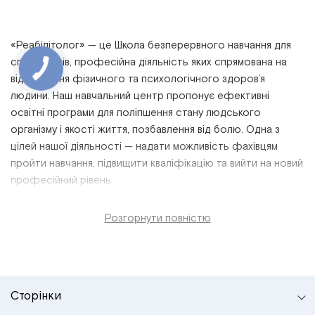
«Реабілітолог» — це
Школа безперервного навчання для
спеціалістів,
професійна
діяльність
яких спрямована на
відновлення фізичного та психологічного
здоров’я
людини. Наш
навчальний
центр пропонує
ефективні
освітні програми
для поліпшення стану людського
організму і якості життя, позбавлення від болю. Одна з
цілей нашої діяльності — надати можливість фахівцям
пройти
навчання, підвищити
кваліфікацію
та вийти на новий
професійний
рівень
.
Розгорнути повністю
Сторінки