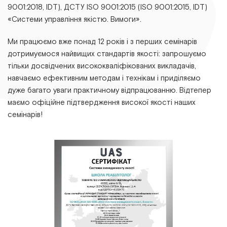
9001:2018, ІDТ), ДСТУ ІSО 9001:2015 (ІSО 9001:2015, ІDТ)
«Системи управління якістю. Вимоги».
Ми працюємо вже понад 12 років і з перших семінарів
дотримуємося найвищих стандартів якості: запрошуємо
тільки досвідчених висококваліфікованих викладачів,
навчаємо ефективним методам і технікам і приділяємо
дуже багато уваги практичному відпрацюванню. Відтепер
маємо офіційне підтвердження високої якості наших
семінарів!