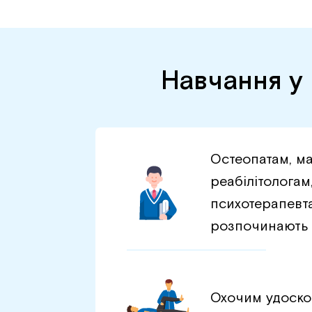
Навчання у 
Остеопатам, м
реабілітологам
психотерапевта
розпочинають 
Охочим удоско