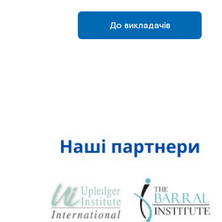
До викладачів