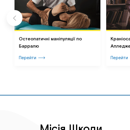
ої
Остеопатичні маніпуляції по
Краніоса
Барралю
Апледж
Перейти
Перейти
Місія Школи