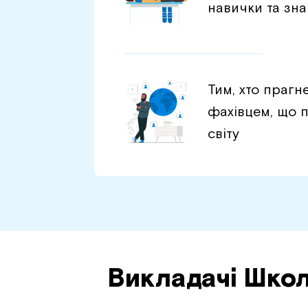
навички та зн
Тим, хто прагн
фахівцем, що п
світу
Викладачі Шко