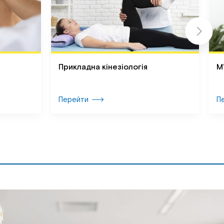
Прикладна кінезіологія
М
Перейти
П