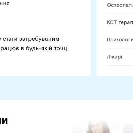
ання
Остеопат
КСТ тера
е стати затребуваним
Психолог
рацює в будь-якій точці
Лікарі
ли