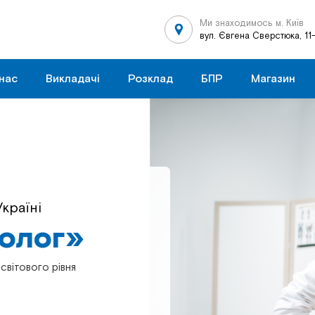
Ми знаходимось м. Київ
вул. Євгена Сверстюка, 11
нас
Викладачі
Розклад
БПР
Магазин
країні
в Україні
толог»
толог»
світового рівня
світового рівня