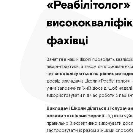
«Реабілітолог»
висококваліфік
фахівці
Заняття в нашій Школі проводять кваліфік
лікарі-практики, а також дипломовані ек
що
спеціалізуються на різних методи
досвід викладачів Школи «Реабілітолог» 
учнів запозичити їхній досвід, щоб нада
використовувати під час роботи з пацієн
Викладачі Школи діляться зі слухача
новими техніками терапії.
Під їхнім чу
правильно й ефективно виконувати дослі
застосовувати їх разом з іншими способа