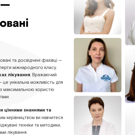
 —
овані
овані та досвідчені фахівці —
сперти міжнародного класу,
ках лікування
. Вражаючий
— це унікальна можливість для
лі з максимальною користю
тами.
ми цінними знаннями та
йним керівництвом ви навчитеся
джувані техніки та методики,
ми лікування.