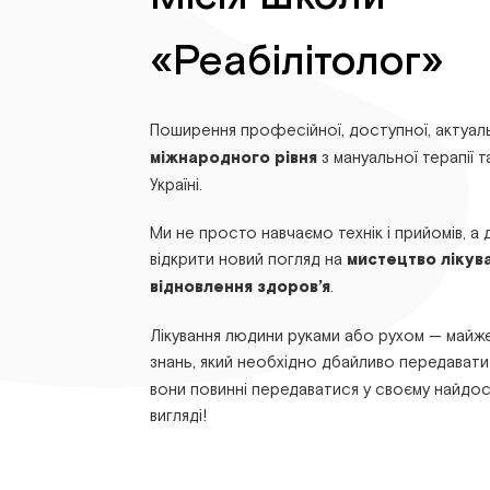
«Реабілітолог»
Поширення професійної, доступної, актуал
міжнародного рівня
з мануальної терапії та
Україні.
Ми не просто навчаємо технік і прийомів, а
відкрити новий погляд на
мистецтво лікув
відновлення здоров’я
.
Лікування людини руками або рухом — майже
знань, який необхідно дбайливо передават
вони повинні передаватися у своєму найдо
вигляді!