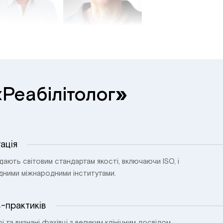
«
»
Реабілітолог
ація
ідають світовим стандартам якості, включаючи ISO, і
ідними міжнародними інститутами.
в-практиків
і та визнані фахівці з великим клінічним досвідом.