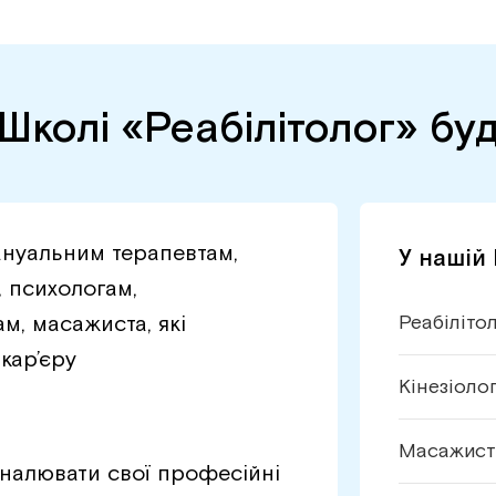
Школі «Реабілітолог» бу
ануальним терапевтам,
У нашій
, психологам,
м, масажиста, які
Реабіліто
кар’єру
Кінезіоло
Масажист
налювати свої професійні