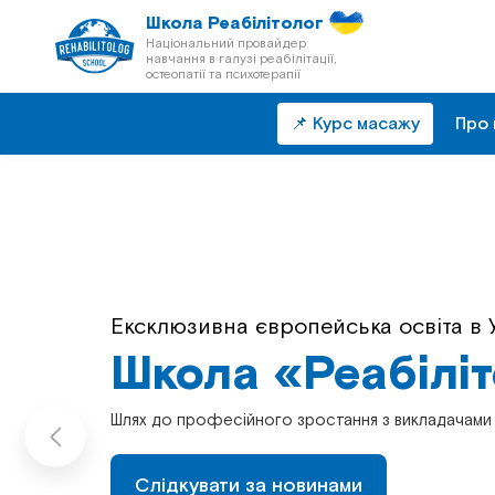
Школа Реабілітолог
Національний провайдер
навчання в галузі реабілітації,
остеопатії та психотерапії
📌 Курс масажу
Про 
Ексклюзивна європейська освіта в У
Безперервна післядипломна освіта 
Школа «Реабілі
Школа «Реабілі
Шлях до професійного зростання з викладачами 
Шлях до професійного зростання з викладачами 
Слідкувати за новинами