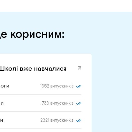
де корисним:
 Школі вже навчалися
логи
1352 випускників
ги
1733 випускників
и
2321 випускників