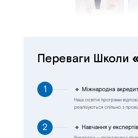
Переваги Школи
1
🔹 Міжнародна акредит
Наші освітні програми відпов
реалізуються спільно з пров
2
🔹 Навчання у експерті
Викладачі — практикуючі лікар