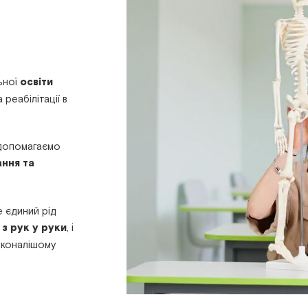
ьної
освіти
 реабілітації в
 допомагаємо
ання та
 єдиний рід
и
з рук у руки
, і
сконалішому