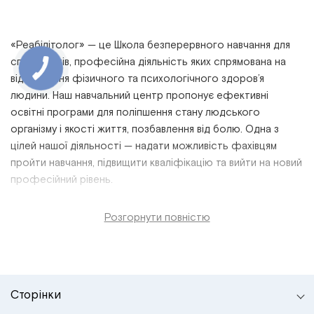
«Реабілітолог» — це
Школа безперервного навчання для
спеціалістів,
професійна
діяльність
яких спрямована на
відновлення фізичного та психологічного
здоров’я
людини. Наш
навчальний
центр пропонує
ефективні
освітні програми
для поліпшення стану людського
організму і якості життя, позбавлення від болю. Одна з
цілей нашої діяльності — надати можливість фахівцям
пройти
навчання, підвищити
кваліфікацію
та вийти на новий
професійний
рівень
.
Розгорнути повністю
Сторінки