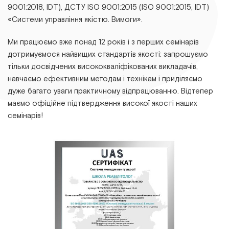
9001:2018, ІDТ), ДСТУ ІSО 9001:2015 (ІSО 9001:2015, ІDТ)
«Системи управління якістю. Вимоги».
Ми працюємо вже понад 12 років і з перших семінарів
дотримуємося найвищих стандартів якості: запрошуємо
тільки досвідчених висококваліфікованих викладачів,
навчаємо ефективним методам і технікам і приділяємо
дуже багато уваги практичному відпрацюванню. Відтепер
маємо офіційне підтвердження високої якості наших
семінарів!