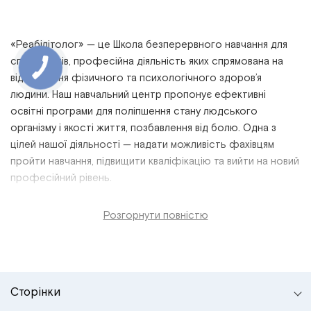
«Реабілітолог» — це
Школа безперервного навчання для
спеціалістів,
професійна
діяльність
яких спрямована на
відновлення фізичного та психологічного
здоров’я
людини. Наш
навчальний
центр пропонує
ефективні
освітні програми
для поліпшення стану людського
організму і якості життя, позбавлення від болю. Одна з
цілей нашої діяльності — надати можливість фахівцям
пройти
навчання, підвищити
кваліфікацію
та вийти на новий
професійний
рівень
.
Розгорнути повністю
Сторінки