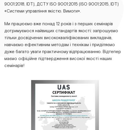
9001:2018, ІDТ), ДСТУ ІSО 9001:2015 (ІSО 9001:2015, ІDТ)
«Системи управління якістю. Вимоги».
Ми працюємо вже понад 12 років і з перших семінарів
дотримуємося найвищих стандартів якості: запрошуємо
тільки досвідчених висококваліфікованих викладачів,
навчаємо ефективним методам і технікам і приділяємо
дуже багато уваги практичному відпрацюванню. Відтепер
маємо офіційне підтвердження високої якості наших
семінарів!