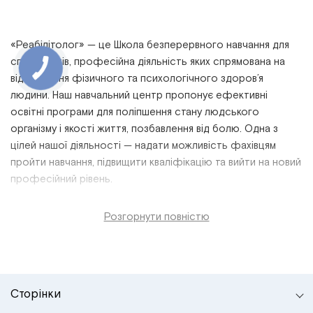
«Реабілітолог» — це
Школа безперервного навчання для
спеціалістів,
професійна
діяльність
яких спрямована на
відновлення фізичного та психологічного
здоров’я
людини. Наш
навчальний
центр пропонує
ефективні
освітні програми
для поліпшення стану людського
організму і якості життя, позбавлення від болю. Одна з
цілей нашої діяльності — надати можливість фахівцям
пройти
навчання, підвищити
кваліфікацію
та вийти на новий
професійний
рівень
.
Розгорнути повністю
Сторінки