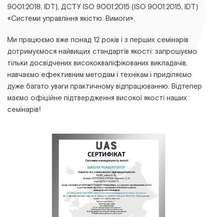
9001:2018, ІDТ), ДСТУ ІSО 9001:2015 (ІSО 9001:2015, ІDТ)
«Системи управління якістю. Вимоги».
Ми працюємо вже понад 12 років і з перших семінарів
дотримуємося найвищих стандартів якості: запрошуємо
тільки досвідчених висококваліфікованих викладачів,
навчаємо ефективним методам і технікам і приділяємо
дуже багато уваги практичному відпрацюванню. Відтепер
маємо офіційне підтвердження високої якості наших
семінарів!