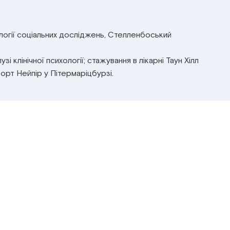
хології соціальних досліджень, Стелленбоський
узі клінічної психології; стажування в лікарні Таун Хілл
і Форт Нейпір у Пітермаріцбурзі.