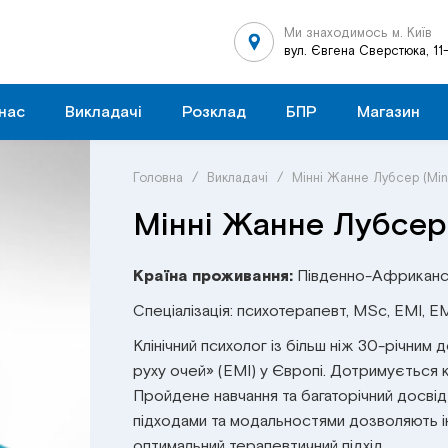
Ми знаходимось м. Київ
вул. Євгена Сверстюка, 11
нас
Викладачі
Розклад
БПР
Магазин
Головна
/
Викладачі
/
Мінні Жанне Лубсер (Min
Мінні Жанне Лубсер 
Країна проживання:
Південно-Африкансь
Спеціалізація: психотерапевт, MSc, EMI, E
Клінічний психолог із більш ніж 30-річним
руху очей» (EMI) у Європі. Дотримується к
Пройдене навчання та багаторічний досві
підходами та модальностями дозволяють ін
оптимальний терапевтичний підхід.