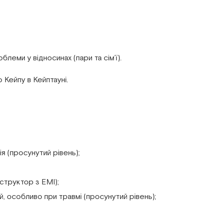
леми у відносинах (пари та сім’ї).
о Кейпу в Кейптауні.
ія (просунутий рівень);
нструктор з EMI);
, особливо при травмі (просунутий рівень);