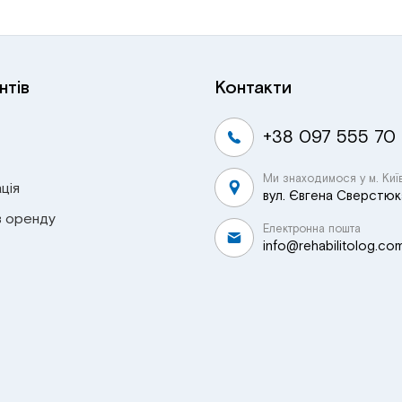
нтів
Контакти
+38 097 555 70
Ми знаходимося у м. Киї
ція
вул. Євгена Сверстюка
в оренду
Електронна пошта
info@rehabilitolog.co