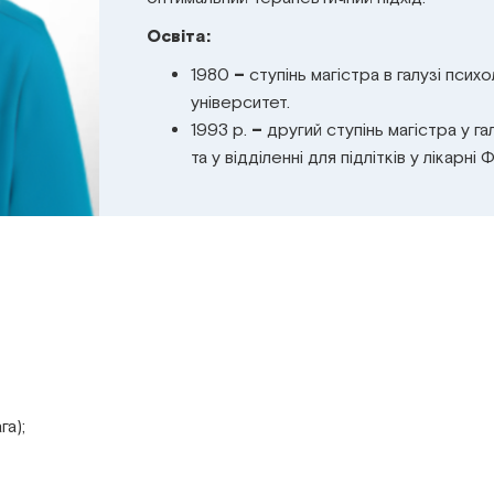
Освіта:
1980
–
ступінь магістра в галузі пси
університет.
1993 р.
–
другий ступінь магістра у гал
та у відділенні для підлітків у лікарн
а);