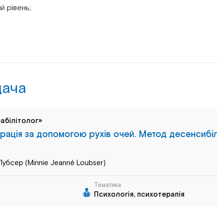
й рівень;
дача
абілітолог»
грація за допомогою рухів очей. Метод десенсибіл
Лубсер (Minnie Jeanné Loubser)
Тематика
Психологія, психотерапія