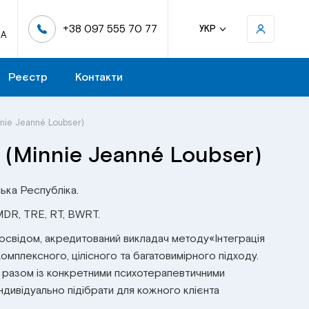
+38 097 555 70 77
УКР
-А
Реєстр
Контакти
nie Jeanné Loubser)
(Minnie Jeanné Loubser)
ка Республіка.
MDR, TRE, RT, BWRT.
 досвідом, акредитований викладач методу«Інтеграція
омплексного, цілісного та багатовимірного підходу.
д разом із конкретними психотерапевтичними
дивідуально підібрати для кожного клієнта