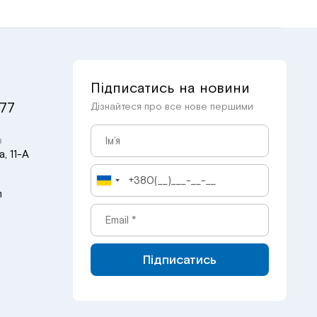
Підписатись на новини
 77
Дізнайтеся про все нове першими
в
, 11-А
m
Підписатись