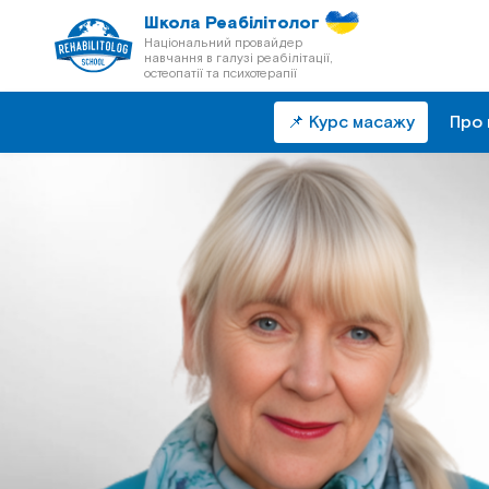
Школа Реабілітолог
Національний провайдер
навчання в галузі реабілітації,
остеопатії та психотерапії
📌 Курс масажу
Про 