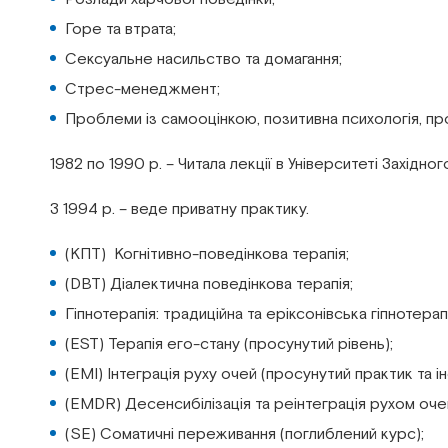
Горе та втрата;
Сексуальне насильство та домагання;
Стрес-менеджмент;
Проблеми із самооцінкою, позитивна психологія, проб
1982 по 1990 р. – Читала лекції в Університеті Західног
З 1994 р. – веде приватну практику.
(КПТ) Когнітивно-поведінкова терапія;
(DBT) Діалектична поведінкова терапія;
Гіпнотерапія: традиційна та еріксонівська гіпнотерап
(EST) Терапія его-стану (просунутий рівень);
(EMI) Інтеграція руху очей (просунутий практик та і
(EMDR) Десенсибілізація та реінтеграція рухом очей
(SE) Соматичні переживання (поглиблений курс);