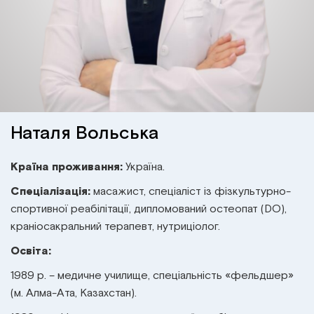
Інститут Апледжера
Прикладна кінезіологія
Інститут Барраля
Кінезіотейпінг
FAQ
Психологія, психотерапія
Масаж
Наталя Вольська
Реабілітація
Країна проживання:
Україна.
Спеціалізація:
масажист, спеціаліст із фізкультурно-
Естетична медицина
спортивної реабілітації, дипломований остеопат (DO),
краніосакральний терапевт, нутриціолог.
Остеопатичні маніпуляції по Барралю
Освіта:
1989 р. – медичне училище, спеціальність «фельдшер»
(м. Алма-Ата, Казахстан).