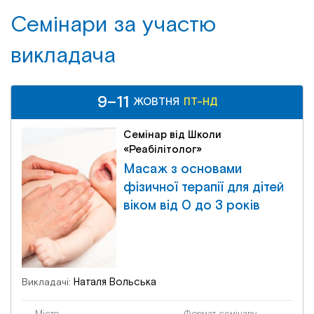
Семінари за участю
викладача
9–11
ЖОВТНЯ
ПТ-НД
Семінар від Школи
«Реабілітолог»
Масаж з основами
фізичної терапії для дітей
віком від 0 до 3 років
Наталя Вольська
Викладачі: