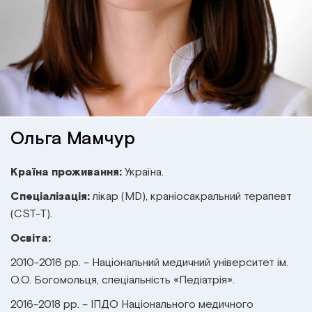
Інститут Апледжера
Прикладна кінезіологія
Інститут Барраля
Кінезіотейпінг
FAQ
Психологія, психотерапія
Масаж
Ольга Мамчур
Реабілітація
Країна проживання:
Україна.
Спеціалізація:
лікар (MD), краніосакральний терапевт
Естетична медицина
(CST-T).
Освіта:
Остеопатичні маніпуляції по Барралю
2010-2016 рр. – Національний медичний університет ім.
О.О. Богомольця, спеціальність «Педіатрія».
2016-2018 рр. – ІПДО Національного медичного