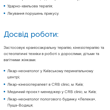
Ударно-хвильова терапія;
Лікування порушень прикусу.
Досвід роботи:
Застосовує краніосакральну терапію, кінезіотерапію та
остеопатичні техніки в роботі з дорослими, дітьми та
вагітними жінками.
Лікар-неонатолог у Київському перинатальному
центрі;
Лікар-кінезіотерапевт в CRB clinic, м. Київ;
Медичний проєкт-менеджер у CRB clinic, м. Київ;
Лікар-неонатолог пологового будинку «Лелека»,
Пуща-Водиця;