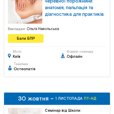
черевної порожнини:
анатомія, пальпація та
діагностика для практиків
Ольга Навольська
Викладачі:
Бали БПР
Місто
Формат семінару
Київ
Офлайн
Тематика
Остеопатія
30 жовтня –
1 ЛИСТОПАДА
ПТ-НД
Семінар від Школи