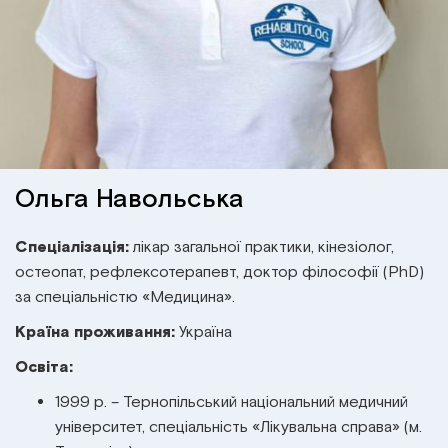
Інститут Апледжера
Прикладна кінезіологія
Інститут Барраля
Кінезіотейпінг
FAQ
Психологія, психотерапія
Масаж
Ольга Навольська
Реабілітація
Спеціалізація:
лікар загальної практики, кінезіолог,
остеопат, рефлексотерапевт, доктор філософії (PhD)
Естетична медицина
за спеціальністю «Медицина».
Країна проживання:
Україна
Остеопатичні маніпуляції по Барралю
Освіта:
1999 р. – Тернопільський національний медичний
університет, спеціальність «Лікувальна справа» (м.