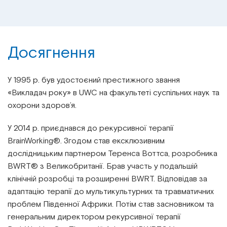
Досягнення
У 1995 р. був удостоєний престижного звання
«Викладач року» в UWC на ​​факультеті суспільних наук та
охорони здоров’я.
У 2014 р. приєднався до рекурсивної терапії
BrainWorking®. Згодом став ексклюзивним
дослідницьким партнером Теренса Воттса, розробника
BWRT® з Великобританії. Брав участь у подальшій
клінічній розробці та розширенні BWRT. Відповідав за
адаптацію терапії до мультикультурних та травматичних
проблем Південної Африки. Потім став засновником та
генеральним директором рекурсивної терапії