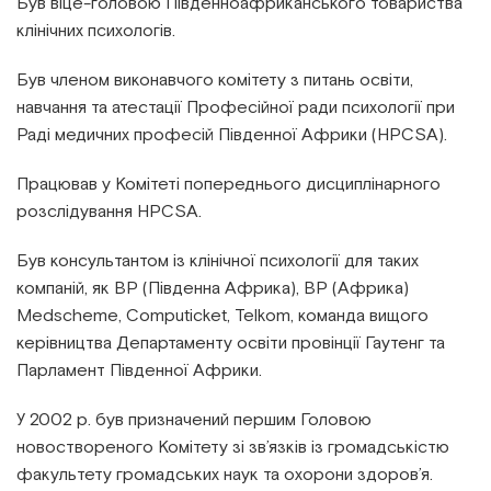
Був віце-головою Південноафриканського товариства
клінічних психологів.
Був членом виконавчого комітету з питань освіти,
навчання та атестації Професійної ради психології при
Раді медичних професій Південної Африки (HPCSA).
Працював у Комітеті попереднього дисциплінарного
розслідування HPCSA.
Був консультантом із клінічної психології для таких
компаній, як BP (Південна Африка), BP (Африка)
Medscheme, Computicket, Telkom, команда вищого
керівництва Департаменту освіти провінції Гаутенг та
Парламент Південної Африки.
У 2002 р. був призначений першим Головою
новоствореного Комітету зі зв’язків із громадськістю
факультету громадських наук та охорони здоров’я.