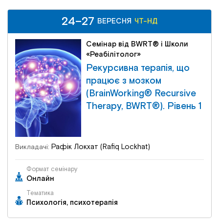
24–27
ВЕРЕСНЯ
ЧТ-НД
Семінар від BWRT® і Школи
«Реабілітолог»
Рекурсивна терапія, що
працює з мозком
(BrainWorking® Recursive
Therapy, BWRT®). Рівень 1
Рафік Локхат (Rafiq Lockhat)
Викладачі:
Формат семінару
Онлайн
Тематика
Психологія, психотерапія