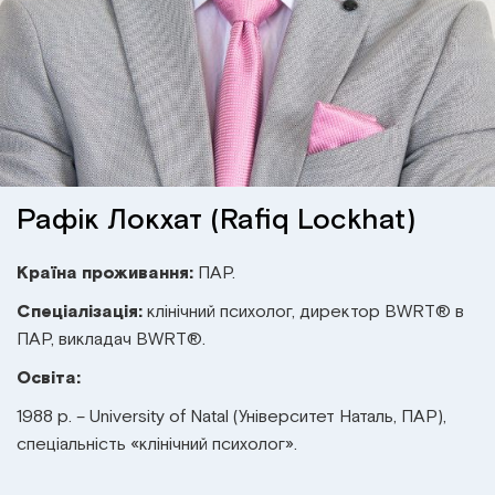
Інститут Апледжера
Прикладна кінезіологія
Інститут Барраля
Кінезіотейпінг
FAQ
Психологія, психотерапія
Масаж
Рафік Локхат (Rafiq Lockhat)
Реабілітація
Країна проживання:
ПАР.
Спеціалізація:
клінічний психолог, директор BWRT® в
Естетична медицина
ПАР, викладач BWRT®
.
Освіта:
Остеопатичні маніпуляції по Барралю
1988 р. – University of Natal (Університет Наталь, ПАР),
спеціальність «клінічний психолог».