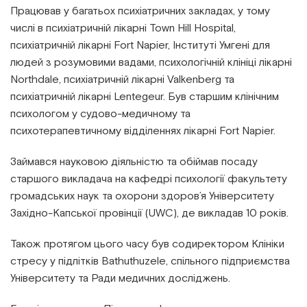
Працював у багатьох психіатричних закладах, у тому
числі в психіатричній лікарні Town Hill Hospital,
психіатричній лікарні Fort Napier, Інституті Умгені для
людей з розумовими вадами, психологічній клініці лікарні
Northdale, психіатричній лікарні Valkenberg та
психіатричній лікарні Lentegeur. Був старшим клінічним
психологом у судово-медичному та
психотерапевтичному відділеннях лікарні Fort Napier.
Займався науковою діяльністю та обіймав посаду
старшого викладача на кафедрі психології факультету
громадських наук та охорони здоров’я Університету
Західно-Капської провінції (UWC), де викладав 10 років.
Також протягом цього часу був содиректором Клініки
стресу у підлітків Bathuthuzele, спільного підприємства
Університету та Ради медичних досліджень.