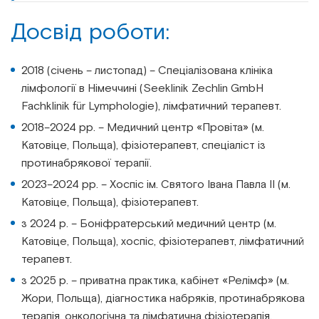
Досвід роботи:
2018 (січень – листопад) – Спеціалізована клініка
лімфології в Німеччині (Seeklinik Zechlin GmbH
Fachklinik für Lymphologie), лімфатичний терапевт.
2018–2024 рр. – Медичний центр «Провіта» (м.
Катовіце, Польща), фізіотерапевт, спеціаліст із
протинабрякової терапії.
2023–2024 рр. – Хоспіс ім. Святого Івана Павла ІІ (м.
Катовіце, Польща), фізіотерапевт.
з 2024 р. – Боніфратерський медичний центр (м.
Катовіце, Польща), хоспіс, фізіотерапевт, лімфатичний
терапевт.
з 2025 р. – приватна практика, кабінет «Релімф» (м.
Жори, Польща), діагностика набряків, протинабрякова
терапія, онкологічна та лімфатична фізіотерапія.