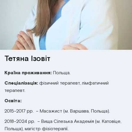
Інститут Апледжера
Прикладна кінезіологія
Інститут Барраля
Кінезіотейпінг
FAQ
Психологія, психотерапія
Масаж
Тетяна Ізовіт
Реабілітація
Країна проживання:
Польща.
Спеціалізація:
фізичний терапевт, лімфатичний
Естетична медицина
терапевт.
Освіта:
Остеопатичні маніпуляції по Барралю
2015–2017 рр. – Масажист (м. Варшава, Польща).
2018–2024 рр. – Вища Сілезька Академія (м. Катовіце,
Польща), магістр фізіотерапії.