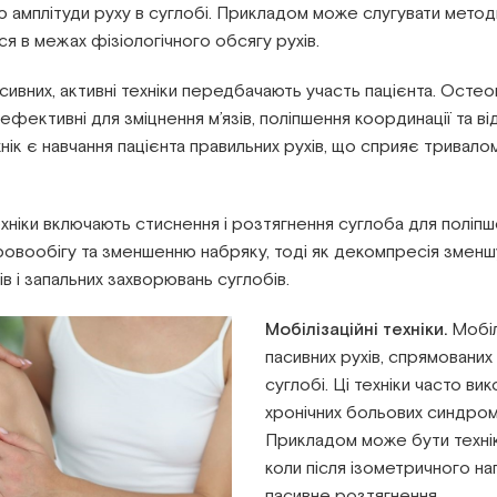
 амплітуди руху в суглобі. Прикладом може слугувати методик
 в межах фізіологічного обсягу рухів.
асивних, активні техніки передбачають участь пацієнта. Остео
и ефективні для зміцнення м’язів, поліпшення координації та в
нік є навчання пацієнта правильних рухів, що сприяє трива
хніки включають стиснення і розтягнення суглоба для поліпше
овообігу та зменшенню набряку, тоді як декомпресія зменшу
 і запальних захворювань суглобів.
Мобілізаційні техніки.
Мобіл
пасивних рухів, спрямованих
суглобі. Ці техніки часто ви
хронічних больових синдромі
Прикладом може бути технік
коли після ізометричного на
пасивне розтягнення.