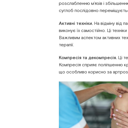
розслабленню м’язів і збільшенню
суглоб послідовно переміщується
Активні техніки.
На відміну від п
виконує їх самостійно. Ці технік
Важливим аспектом активних тех
терапії.
Компресія та декомпресія.
Ці те
Компресія сприяє поліпшенню кр
що особливо корисно за артрозів