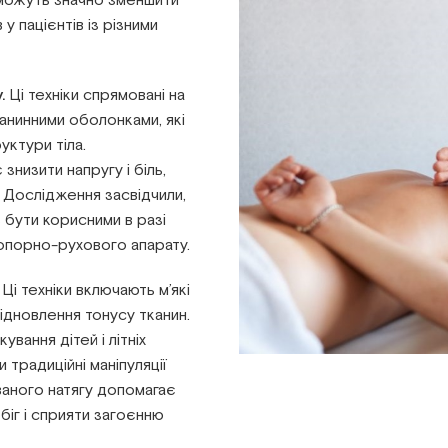
 можуть значно зменшити
 у пацієнтів із різними
.
Ці техніки спрямовані на
анинними оболонками, які
руктури тіла.
низити напругу і біль,
. Дослідження засвідчили,
 бути корисними в разі
опорно-рухового апарату.
Ці техніки включають м’які
відновлення тонусу тканин.
ування дітей і літніх
и традиційні маніпуляції
ваного натягу допомагає
біг і сприяти загоєнню