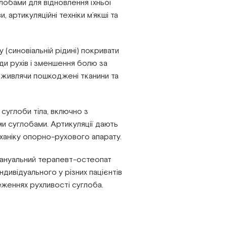
углобами для відновлення їхньої
, артикуляційні техніки м’якші та
 (синовіальній рідині) покривати
ди рухів і зменшення болю за
, живлячи пошкоджені тканини та
 суглоби тіла, включно з
и суглобами. Артикуляції дають
ханіку опорно-рухового апарату.
 Мануальний терапевт-остеопат
ндивідуального у різних пацієнтів
меженнях рухливості суглоба.