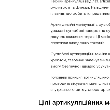
Техніки артикуляції (від лат. arti
рухливості та функції. На відміну
плавніші, що робить їх придатними
Артикуляційні маніпуляції з сугл
уражені суглобові поверхні та с
рахунок зниження тертя. Ці мані
сприяючи виведенню токсинів.
Суглобові артикуляційні техніки 
хребтом, тазовими зчленуванням
змогу безпечно і швидко усунут
Головний принцип артикуляційної
проводить лікувальні маніпуляції
внутрішнього ритму, оператор акц
Цілі артикуляційних м