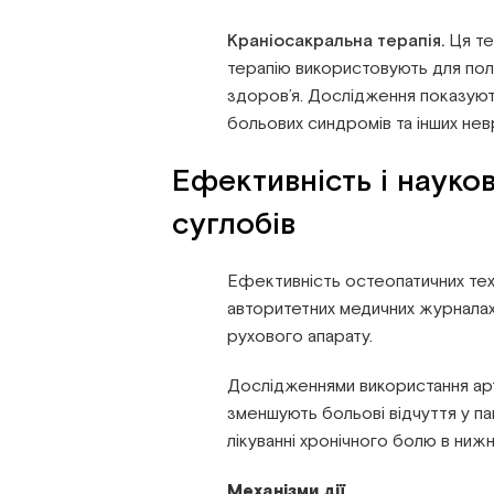
Краніосакральна терапія.
Ця те
терапію використовують для полі
здоров’я. Дослідження показують
больових синдромів та інших нев
Ефективність і науко
суглобів
Ефективність остеопатичних техн
авторитетних медичних журналах с
рухового апарату.
Дослідженнями використання арт
зменшують больові відчуття у па
лікуванні хронічного болю в нижн
Механізми дії