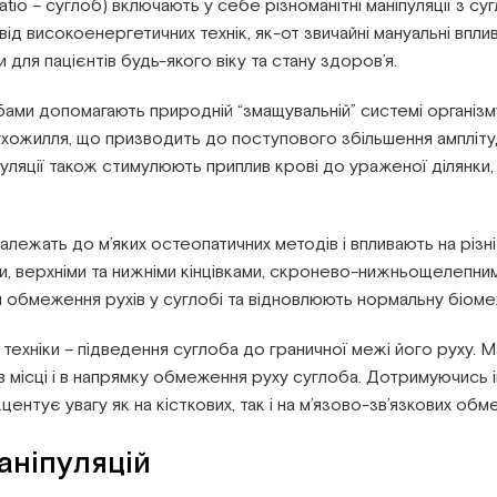
culatio – суглоб) включають у себе різноманітні маніпуляції з с
 від високоенергетичних технік, як-от звичайні мануальні впливи
 для пацієнтів будь-якого віку та стану здоров’я.
обами допомагають природній “змащувальній” системі організму
ухожилля, що призводить до поступового збільшення ампліту
пуляції також стимулюють приплив крові до ураженої ділянки
належать до м’яких остеопатичних методів і впливають на різні
и, верхніми та нижніми кінцівками, скронево-нижньощелепним
и обмеження рухів у суглобі та відновлюють нормальну біоме
 техніки – підведення суглоба до граничної межі його руху.
 в місці і в напрямку обмеження руху суглоба. Дотримуючись і
ентує увагу як на кісткових, так і на м’язово-зв’язкових об
аніпуляцій