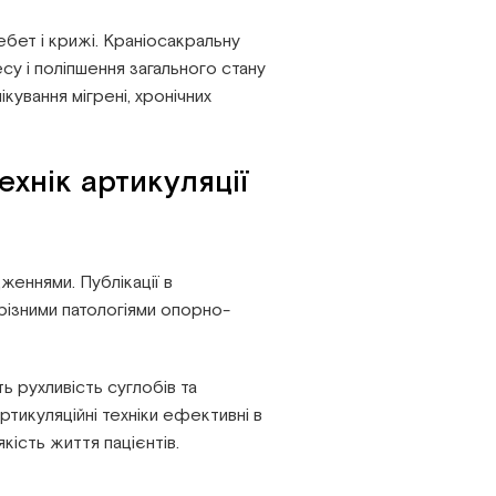
ебет і крижі. Краніосакральну
у і поліпшення загального стану
ування мігрені, хронічних
ехнік артикуляції
женнями. Публікації в
 різними патологіями опорно-
 рухливість суглобів та
тикуляційні техніки ефективні в
кість життя пацієнтів.