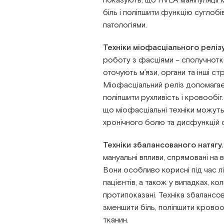
показують, що HVLA маніпуляції
біль і поліпшити функцію суглобів
патологіями.
Техніки міофасціального релізу
роботу з фасціями – сполучнотк
оточують м’язи, органи та інші ст
Міофасціальний реліз допомагає з
поліпшити рухливість і кровообіг
що міофасціальні техніки можуть
хронічного болю та дисфункцій 
Техніки збалансованого натягу.
мануальні впливи, спрямовані на 
Вони особливо корисні під час лік
пацієнтів, а також у випадках, кол
протипоказані. Техніка збалансо
зменшити біль, поліпшити кровоо
тканин.