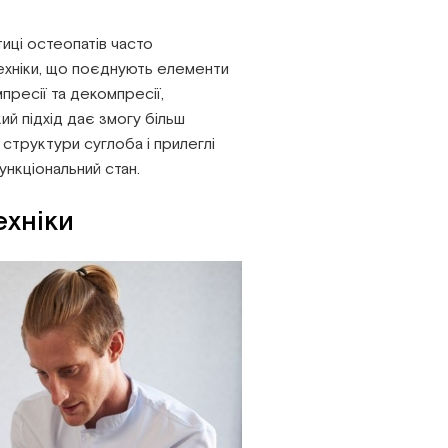
иці остеопатів часто
ехніки, що поєднують елементи
мпресії та декомпресії,
акий підхід дає змогу більш
 структури суглоба і прилеглі
ункціональний стан.
ехніки