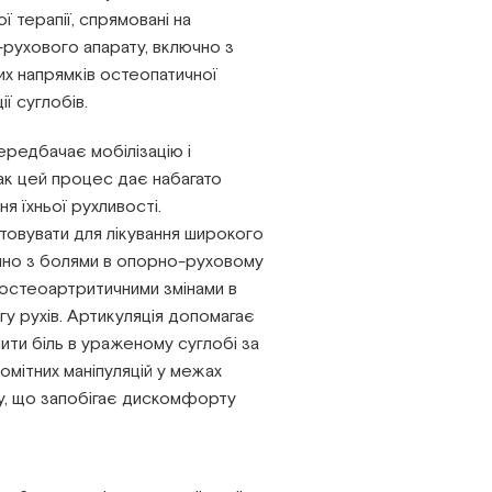
 терапії, спрямовані на
рухового апарату, включно з
их напрямків остеопатичної
ії суглобів.
ередбачає мобілізацію і
нак цей процес дає набагато
я їхньої рухливості.
овувати для лікування широкого
чно з болями в опорно-руховому
, остеоартритичними змінами в
у рухів. Артикуляція допомагає
шити біль в ураженому суглобі за
омітних маніпуляцій у межах
у, що запобігає дискомфорту