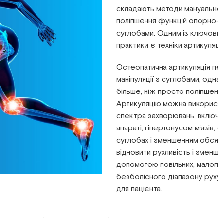
складають методи мануальної
поліпшення функцій опорно-
суглобами. Одним із ключов
практики є техніки артикуляц
Остеопатична артикуляція п
маніпуляції з суглобами, од
більше, ніж просто поліпшенн
Артикуляцію можна використ
спектра захворювань, вклю
апараті, гіпертонусом м’язів
суглобах і зменшенням обсяг
відновити рухливість і змен
допомогою повільних, малоп
безболісного діапазону рух
для пацієнта.