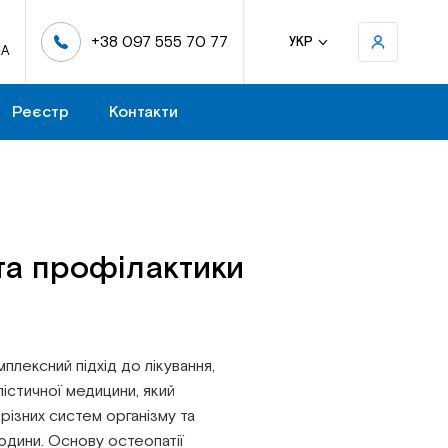
+38 097 555 70 77
УКР
-А
Реєстр
Контакти
 та профілактики
лексний підхід до лікування,
істичної медицини, який
 різних систем організму та
людини. Основу остеопатії