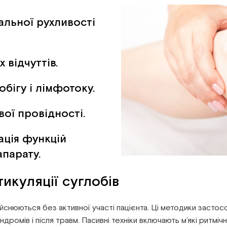
льної рухливості
 відчуттів.
бігу і лімфотоку.
ої провідності.
ація функцій
парату.
тикуляції суглобів
ійснюються без активної участі пацієнта. Ці методики засто
ндромів і після травм. Пасивні техніки включають м’які ритміч