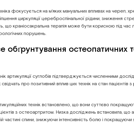
хніка фокусується на м’яких мануальних впливах на череп, хр
пшення циркуляції цереброспінальної рідини, зниження стрес
, що краніосакральна терапія може бути корисною під час лік
рологічних порушень.
ве обґрунтування остеопатичних т
ік артикуляції суглобів підтверджується численними дослід
відчать про позитивний вплив цих технік на стан пацієнтів з
икуляційних технік встановлено, що вони суттєво покращують
цієнтів з остеоартритом. Низка досліджень встановила, що ар
ій частині спини, знижуючи інтенсивність болю і покращуючи я