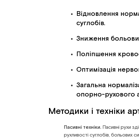
Відновлення норма
суглобів.
Зниження больових
Поліпшення кровоо
Оптимізація нервов
Загальна нормаліз
опорно-рухового а
Методики і техніки ар
Пасивні техніки.
Пасивні рухи зд
рухливості суглобів, больових си