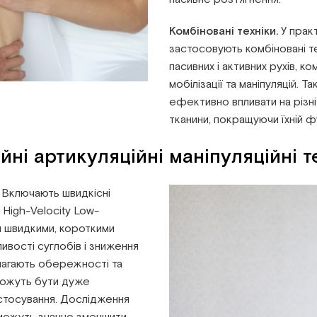
Комбіновані техніки.
У практ
застосовують комбіновані т
пасивних і активних рухів, ко
мобілізації та маніпуляцій. Т
ефективно впливати на різні
тканини, покращуючи їхній ф
ні артикуляційні маніпуляційні т
Включають швидкісні
 High-Velocity Low-
я швидкими, короткими
ивості суглобів і зниження
имагають обережності та
 можуть бути дуже
стосування. Дослідження