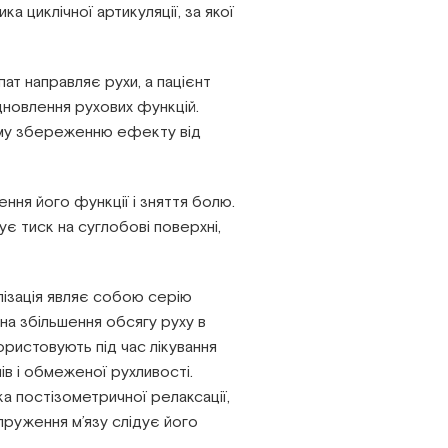
а циклічної артикуляції, за якої
пат направляє рухи, а пацієнт
ідновлення рухових функцій.
лому збереженню ефекту від
ння його функції і зняття болю.
є тиск на суглобові поверхні,
ізація являє собою серію
 на збільшення обсягу руху в
користовують під час лікування
в і обмеженої рухливості.
а постізометричної релаксації,
пруження м’язу слідує його