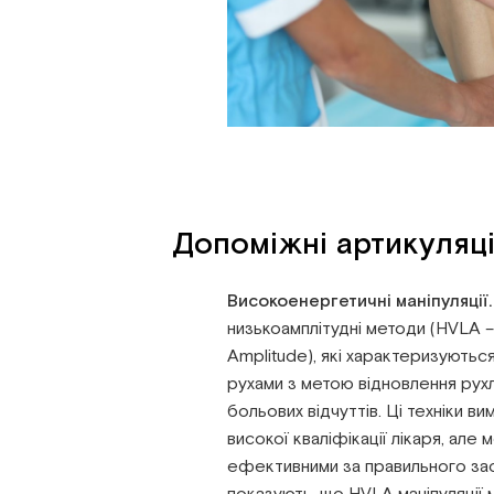
Допоміжні артикуляцій
Високоенергетичні маніпуляції.
низькоамплітудні методи (HVLA –
Amplitude), які характеризуютьс
рухами з метою відновлення рухл
больових відчуттів. Ці техніки в
високої кваліфікації лікаря, але
ефективними за правильного за