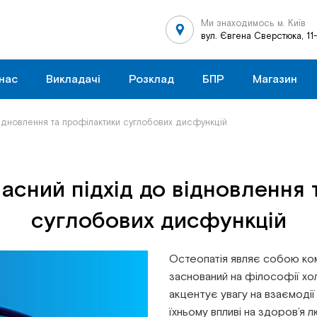
Ми знаходимось м. Київ
вул. Євгена Сверстюка, 11
нас
Викладачі
Розклад
БПР
Магазин
 відновлення та профілактики суглобових дисфункцій
часний підхід до відновлення
суглобових дисфункцій
Остеопатія являє собою комп
заснований на філософії хол
акцентує увагу на взаємодії
їхньому впливі на здоров’я 