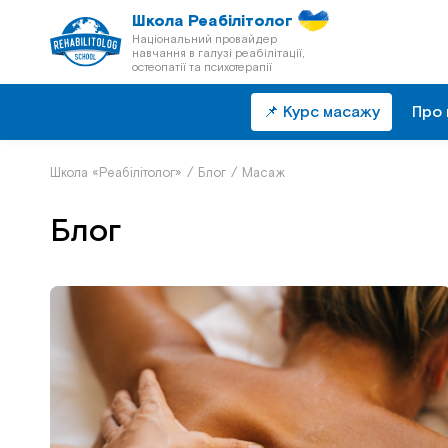
Школа Реабілітолог
Національний провайдер
навчання в галузі реабілітації,
остеопатії та психотерапії
📌 Курс масажу
Про 
Школа «Реабілітолог»
/
Блог
/
Масаж
Блог