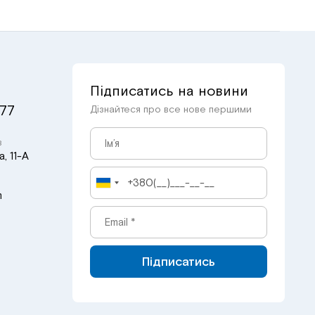
Підписатись на новини
 77
Дізнайтеся про все нове першими
в
, 11-А
m
Підписатись