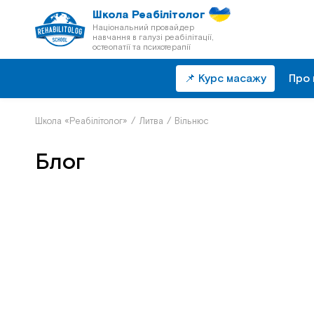
Школа Реабілітолог
Національний провайдер
навчання в галузі реабілітації,
остеопатії та психотерапії
📌 Курс масажу
Про 
Школа «Реабілітолог»
/
Литва
/
Вільнюс
Блог