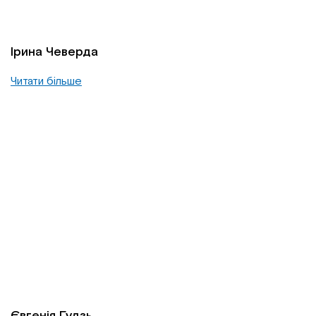
Ірина Чеверда
Читати більше
Євгенія Гудзь