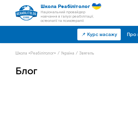
Школа Реабілітолог
Національний провайдер
навчання в галузі реабілітації,
остеопатії та психотерапії
📌 Курс масажу
Про 
Школа «Реабілітолог»
/
Україна
/
Звягель
Блог