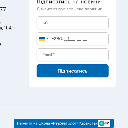
Підписатись на новини
 77
Дізнайтеся про все нове першими
в
, 11-А
m
Підписатись
Перейти на Школа «Реабілітолог» Казахстан
KZ