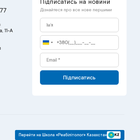
Підписатись на новини
 77
Дізнайтеся про все нове першими
в
, 11-А
m
Підписатись
Перейти на Школа «Реабілітолог» Казахстан
KZ