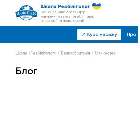
Школа Реабілітолог
Національний провайдер
навчання в галузі реабілітації,
остеопатії та психотерапії
📌 Курс масажу
Про 
Школа «Реабілітолог»
/
Великобританія
/
Манчестер
Блог